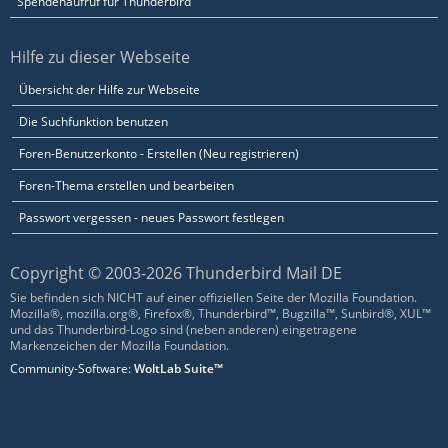
Spendenaufruf für Thunderbird
Hilfe zu dieser Webseite
Übersicht der Hilfe zur Webseite
Die Suchfunktion benutzen
Foren-Benutzerkonto - Erstellen (Neu registrieren)
Foren-Thema erstellen und bearbeiten
Passwort vergessen - neues Passwort festlegen
Copyright © 2003-2026 Thunderbird Mail DE
Sie befinden sich NICHT auf einer offiziellen Seite der Mozilla Foundation.
Mozilla®, mozilla.org®, Firefox®, Thunderbird™, Bugzilla™, Sunbird®, XUL™
und das Thunderbird-Logo sind (neben anderen) eingetragene
Markenzeichen der Mozilla Foundation.
Community-Software:
WoltLab Suite™