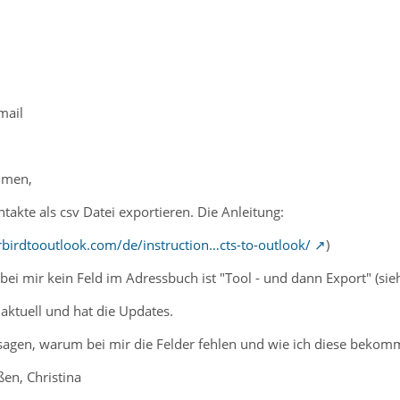
mail
mmen,
akte als csv Datei exportieren. Die Anleitung:
birdtooutlook.com/de/instruction…cts-to-outlook/
)
a bei mir kein Feld im Adressbuch ist "Tool - und dann Export" (si
aktuell und hat die Updates.
 sagen, warum bei mir die Felder fehlen und wie ich diese bek
en, Christina