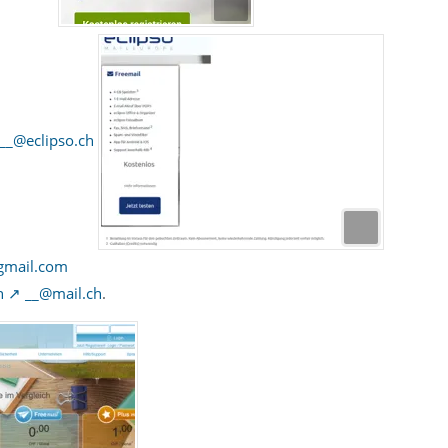
__@eclipso.ch
gmail.com
h
__@mail.ch
.