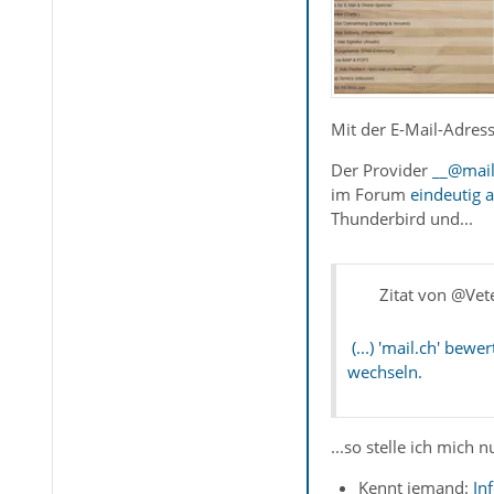
Mit der E-Mail-Adres
Der Provider
__@mail
im Forum
eindeutig 
Thunderbird und...
Zitat von @Vet
(...) 'mail.ch' bew
wechseln.
...so stelle ich mich
Kennt jemand:
In