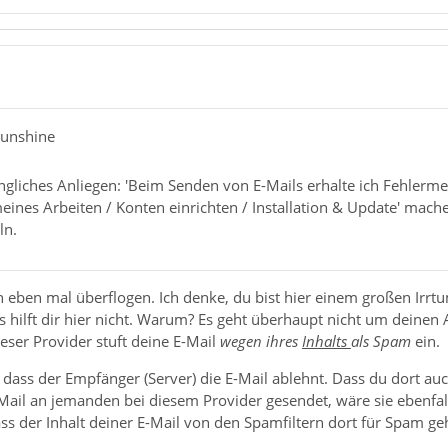
sunshine
gliches Anliegen: 'Beim Senden von E-Mails erhalte ich Fehlermel
eines Arbeiten / Konten einrichten / Installation & Update' mac
ln.
n eben mal überflogen. Ich denke, du bist hier einem großen Irr
 hilft dir hier nicht. Warum? Es geht überhaupt nicht um deinen 
eser Provider stuft deine E-Mail
wegen ihres
Inhalts
als Spam
ein.
 dass der Empfänger (Server) die E-Mail ablehnt. Dass du dort auch
Mail an jemanden bei diesem Provider gesendet, wäre sie ebenfall
ss der Inhalt deiner E-Mail von den Spamfiltern dort für Spam ge