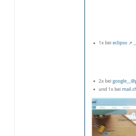
1x bei
eclipso
_
2x bei
google
__@
und 1x bei
mail.c