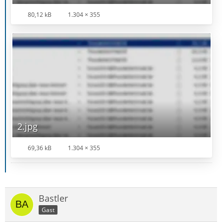
80,12 kB
1.304 × 355
2.jpg
69,36 kB
1.304 × 355
Bastler
Gast