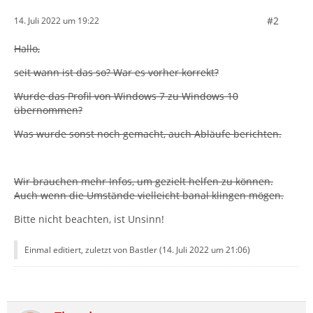
#2
14. Juli 2022 um 19:22
Hallo,
seit wann ist das so? War es vorher korrekt?
Wurde das Profil von Windows 7 zu Windows 10
übernommen?
Was wurde sonst noch gemacht, auch Abläufe berichten.
Wir brauchen mehr Infos, um gezielt helfen zu können.
Auch wenn die Umstände vielleicht banal klingen mögen.
Bitte nicht beachten, ist Unsinn!
Einmal editiert, zuletzt von Bastler (
14. Juli 2022 um 21:06
)