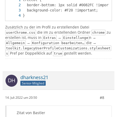
}
Zusätzlich zu der im Profil zu erstellenden Datei
die im zu erstellenden Ordner
zu
userChrome.css
chrome
erstellen ist, muss in
→
n →
Extras
Einstellunge
→
die →
Allgemein
Konfiguration bearbeiten…
toolkit.legacyUserProfileCustomizations.stylesheet
Pref per Doppelklick auf
gestellt werden.
s
true
dharkness21
Senior-Mitglied
#8
14. Juli 2022 um 20:50
Zitat von Bastler