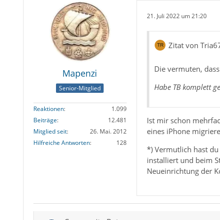
21. Juli 2022 um 21:20
Zitat von Tria6
Die vermuten, dass
Mapenzi
Habe TB komplett gel
Senior-Mitglied
Reaktionen
1.099
Ist mir schon mehrfac
Beiträge
12.481
eines iPhone migriere
Mitglied seit
26. Mai. 2012
Hilfreiche Antworten
128
*) Vermutlich hast d
installiert und beim 
Neueinrichtung der K