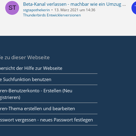
Beta-Kanal verlassen - machbar wie ein Umzug auf anderen Computer?
stgtapothekerin
13. März 2021 um 14:36
Thunderbirds Entwicklerversionen
fe zu dieser Webseite
ersicht der Hilfe zur Webseite
e Suchfunktion benutzen
ren-Benutzerkonto - Erstellen (Neu
gistrieren)
ren-Thema erstellen und bearbeiten
sswort vergessen - neues Passwort festlegen