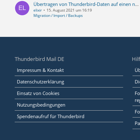
Übertragen von Thunderbird-Daten auf einen neuen / anderen Computer
elixir
15. August 2021 um 16:19
Migration / Import / Backups
Thunderbird Mail DE
Hil
Impressum & Kontakt
Üb
Datenschutzerklärung
Di
Einsatz von Cookies
Fo
re
Nutzungsbedingungen
Fo
Spendenaufruf für Thunderbird
Pa