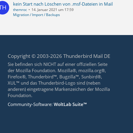
kein Start nach Löschen von .msf-Dateien in Mail
themroc
14. Januar 2021 um 17:59
Migration / Import / Backups
Copyright © 2003-2026 Thunderbird Mail DE
Sie befinden sich NICHT auf einer offiziellen Seite
der Mozilla Foundation. Mozilla®, mozilla.org®,
Firefox®, Thunderbird™, Bugzilla™, Sunbird®,
XUL™ und das Thunderbird-Logo sind (neben
anderen) eingetragene Markenzeichen der Mozilla
Foundation.
Community-Software:
WoltLab Suite™