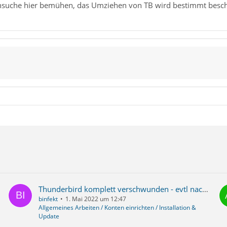
ensuche hier bemühen, das Umziehen von TB wird bestimmt besch
Thunderbird komplett verschwunden - evtl nach Anwendung von CC-Cleaner und Avast Free Antivir?
binfekt
1. Mai 2022 um 12:47
Allgemeines Arbeiten / Konten einrichten / Installation &
Update