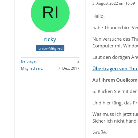
3. August 2022 um 16:59
Hallo,
habe Thunderbird Ver
ricky
Nun versuche das Th
Computer mit Window
Junior-Mitglied
Laut den dortigen An
Beiträge
2
Übertragen von Thu
Mitglied seit
7. Dez. 2017
Auf Ihrem Quellcomp
6. Klicken Sie mit de
Und hier fängt das P
Was muss ich jetzt t
Sicherlich nicht händ
Grüße,