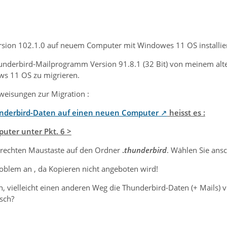
sion 102.1.0 auf neuem Computer mit Windowes 11 OS installier
underbird-Mailprogramm Version 91.8.1 (32 Bit) von meinem al
s 11 OS zu migrieren.
weisungen zur Migration :
nderbird-Daten auf einen neuen Computer
heisst es :
uter unter Pkt. 6 >
r rechten Maustaste auf den Ordner
.
t
hunderbird
. Wählen Sie ans
roblem an , da Kopieren nicht angeboten wird!
un, vielleicht einen anderen Weg die Thunderbird-Daten (+ Mails
isch?