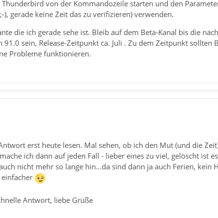
, Thunderbird von der Kommandozeile starten und den Parameter
;-), gerade keine Zeit das zu verifizieren) verwenden.
ante die ich gerade sehe ist. Bleib auf dem Beta-Kanal bis die näc
91.0 sein, Release-Zeitpunkt ca. Juli . Zu dem Zeitpunkt sollten B
hne Probleme funktionieren.
 Antwort erst heute lesen. Mal sehen, ob ich den Mut (und die Zeit)
he ich dann auf jeden Fall - lieber eines zu viel, gelöscht ist es 
 ja auch nicht mehr so lange hin...da sind dann ja auch Ferien, k
 einfacher
chnelle Antwort, liebe Grüße