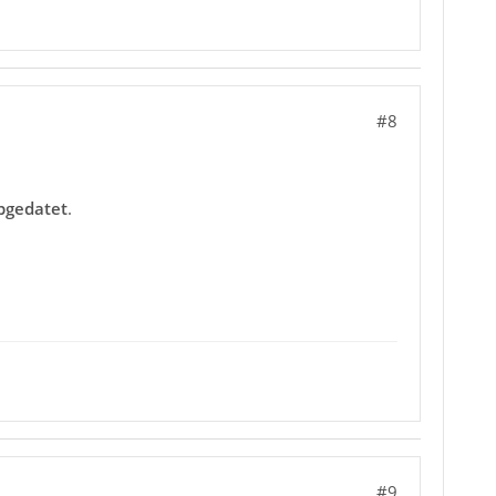
#8
pgedatet
.
#9