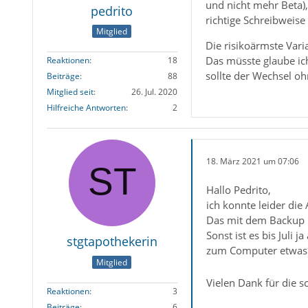
und nicht mehr Beta)
pedrito
richtige Schreibweise 
Mitglied
Die risikoärmste Vari
Das müsste glaube ich 
Reaktionen
18
sollte der Wechsel o
Beiträge
88
Mitglied seit
26. Jul. 2020
Hilfreiche Antworten
2
18. März 2021 um 07:06
Hallo Pedrito,
ich konnte leider die
Das mit dem Backup mac
Sonst ist es bis Juli
stgtapothekerin
zum Computer etwas
Mitglied
Vielen Dank für die s
Reaktionen
3
Beiträge
6