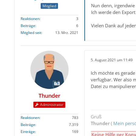
Nun denn, irgendwie
Mitglied
Ich werde den Export 
Reaktionen
3
Vielen Dank auf jeden
Beiträge
6
Mitglied seit
13. Mrz. 2021
5. August 2021 um 11:49
Ich möchte es gerade 
verfügbar. Wer also 
Datei zu manipuliere
Thunder
Administrator
Gruß
Reaktionen
783
Thunder
(
Mein persö
Beiträge
7.319
Einträge
169
Keine Hilfe per Konv