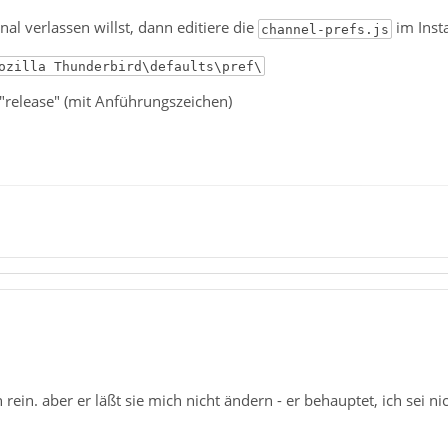
l verlassen willst, dann editiere die
im Inst
channel-prefs.js
ozilla Thunderbird\defaults\pref\
"release" (mit Anführungszeichen)
rein. aber er läßt sie mich nicht ändern - er behauptet, ich sei n