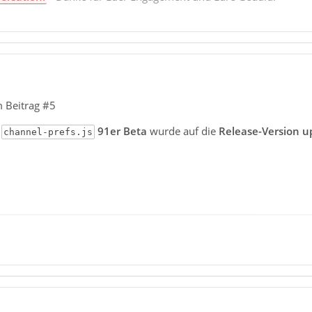
 Beitrag #5
n
91er Beta
wurde auf die
Release-Version u
channel-prefs.js