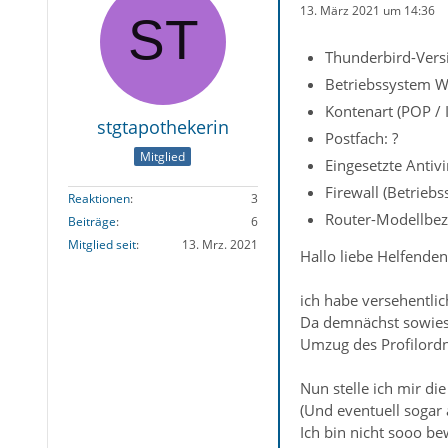
13. März 2021 um 14:36
Thunderbird-Versi
Betriebssystem 
Kontenart (POP /
stgtapothekerin
Postfach: ?
Mitglied
Eingesetzte Antiv
Firewall (Betrieb
Reaktionen
3
Router-Modellbez
Beiträge
6
Mitglied seit
13. Mrz. 2021
Hallo liebe Helfenden
ich habe versehentlic
Da demnächst sowies
Umzug des Profilord
Nun stelle ich mir d
(Und eventuell sogar 
Ich bin nicht sooo be