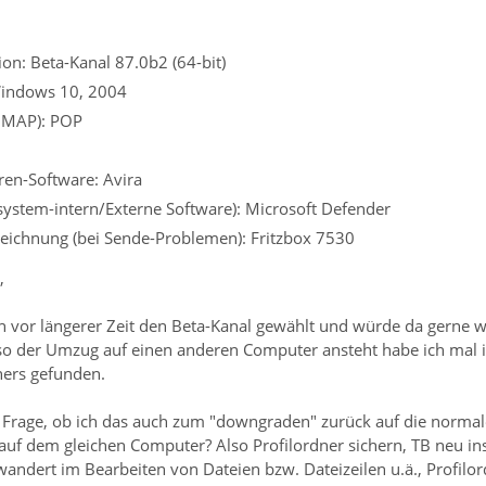
on: Beta-Kanal 87.0b2 (64-bit)
Windows 10, 2004
 IMAP): POP
iren-Software: Avira
ssystem-intern/Externe Software): Microsoft Defender
eichnung (bei Sende-Problemen): Fritzbox 7530
,
h vor längerer Zeit den Beta-Kanal gewählt und würde da gerne w
o der Umzug auf einen anderen Computer ansteht habe ich mal 
ners gefunden.
ie Frage, ob ich das auch zum "downgraden" zurück auf die norma
auf dem gleichen Computer? Also Profilordner sichern, TB neu ins
wandert im Bearbeiten von Dateien bzw. Dateizeilen u.ä., Profil