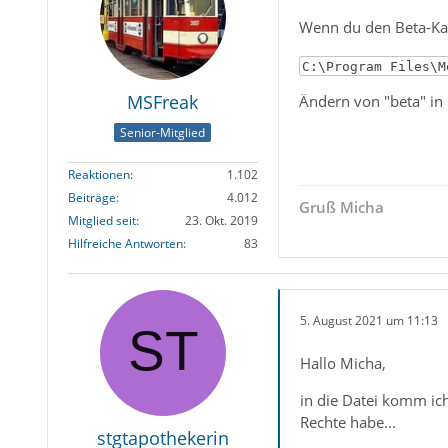
Wenn du den Beta-Kana
C:\Program Files\M
MSFreak
Ändern von "beta" in 
Senior-Mitglied
Reaktionen
1.102
Beiträge
4.012
Gruß Micha
Mitglied seit
23. Okt. 2019
Hilfreiche Antworten
83
5. August 2021 um 11:13
Hallo Micha,
in die Datei komm ich 
Rechte habe...
stgtapothekerin