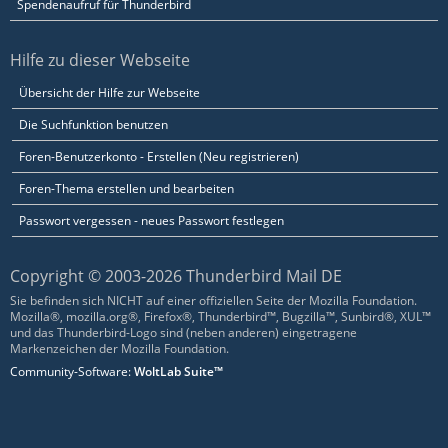
Spendenaufruf für Thunderbird
Hilfe zu dieser Webseite
Übersicht der Hilfe zur Webseite
Die Suchfunktion benutzen
Foren-Benutzerkonto - Erstellen (Neu registrieren)
Foren-Thema erstellen und bearbeiten
Passwort vergessen - neues Passwort festlegen
Copyright © 2003-2026 Thunderbird Mail DE
Sie befinden sich NICHT auf einer offiziellen Seite der Mozilla Foundation.
Mozilla®, mozilla.org®, Firefox®, Thunderbird™, Bugzilla™, Sunbird®, XUL™
und das Thunderbird-Logo sind (neben anderen) eingetragene
Markenzeichen der Mozilla Foundation.
Community-Software:
WoltLab Suite™