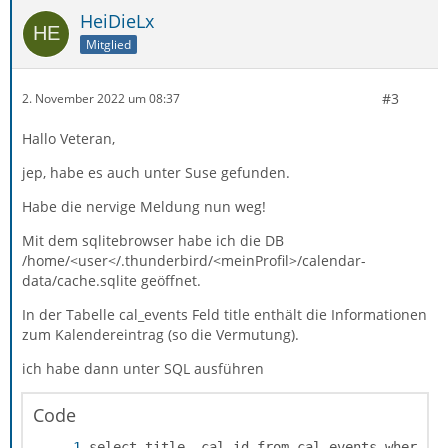
HeiDieLx
Mitglied
#3
2. November 2022 um 08:37
Hallo Veteran,
jep, habe es auch unter Suse gefunden.
Habe die nervige Meldung nun weg!
Mit dem sqlitebrowser habe ich die DB
/home/<user</.thunderbird/<meinProfil>/calendar-
data/cache.sqlite geöffnet.
In der Tabelle cal_events Feld title enthält die Informationen
zum Kalendereintrag (so die Vermutung).
ich habe dann unter SQL ausführen
Code
select title, cal_id from cal_events where t