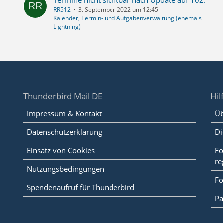
Termine nicht sichtbar nach Update auf 102.*
RR512
3. September 2022 um 12:45
Kalender, Termin- und Aufgabenverwaltung (ehemals
Lightning)
Thunderbird Mail DE
Hil
Impressum & Kontakt
Üb
Datenschutzerklärung
Di
Einsatz von Cookies
Fo
re
Nutzungsbedingungen
Fo
Spendenaufruf für Thunderbird
Pa