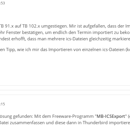
:53
n TB 91.x auf TB 102.x umgestiegen. Mir ist aufgefallen, dass der
hr Fenster bestätigen, um endlich den Termin importiert zu beko
dest erhofft, dass man mehrere ics-Dateien gleichzeitig markier
en Tipp, wie ich mir das Importieren von einzelnen ics-Dateien 
:15
 Lösung gefunden: Mit dem Freeware-Programm "
MB-ICSExport
" 
-Datei zusammenfassen und diese dann in Thunderbird importiere