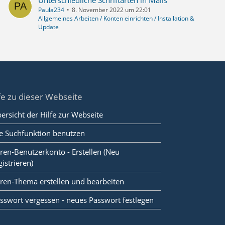
Unterschiedliche Schriftarten in Mails
Paula234
8. November 2022 um 22:01
Allgemeines Arbeiten / Konten einrichten / Installation &
Update
fe zu dieser Webseite
ersicht der Hilfe zur Webseite
e Suchfunktion benutzen
ren-Benutzerkonto - Erstellen (Neu
gistrieren)
ren-Thema erstellen und bearbeiten
sswort vergessen - neues Passwort festlegen