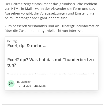
Der Beitrag zeigt einmal mehr das grundsätzliche Problem
von HTML in Mails, wenn der Absender die Form und das
Aussehen vorgibt, die Voraussetzungen und Einstellungen
beim Empfänger aber ganz andere sind.
Zum besseren Verständnis und als Hiintergrundinformation
über die Zusammenhänge vielleicht von Interesse:
Beitrag
Pixel, dpi & mehr …
Pixel? dpi? Was hat das mit Thunderbird zu
tun?
Wie viele andere Anwendungen auch, hat Thunderbird
u. a. die Aufgabe, Inhalte auf dem Bildschirm
B. Mueller
darzustellen. Schaut man sich hier im Forum diverse
10. Juli 2021 um 22:28
Screenshots an und liest die Hilferufe über viel zu
kleine Schrift, wird klar, daß es da einiges zu verbessern
gibt. Sicher läßt sich vieles durch die richtige Auswahl
der Schriftart/-größe[6] erreichen, für eine optimale