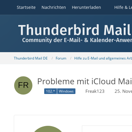
Startseite
Nachrichten
Herunterladen
Hilfe & L
Thunderbird Mail DE
Forum
Hilfe zu E-Mail und allgemeines Ar
Probleme mit iCloud Mai
Freak123
25. Nov
102.*
Windows