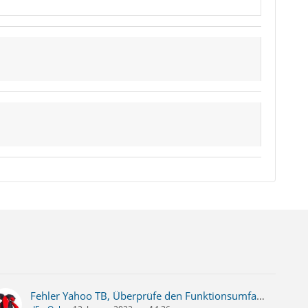
Fehler Yahoo TB, Überprüfe den Funktionsumfang des Mail-Servers, Der Server imap.mail.yahoo.com hat die Verbindung abgebrochen - Lösung!?