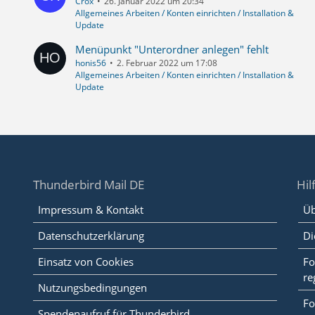
Crox
26. Januar 2022 um 20:34
Allgemeines Arbeiten / Konten einrichten / Installation &
Update
Menüpunkt "Unterordner anlegen" fehlt
honis56
2. Februar 2022 um 17:08
Allgemeines Arbeiten / Konten einrichten / Installation &
Update
Thunderbird Mail DE
Hil
Impressum & Kontakt
Üb
Datenschutzerklärung
Di
Einsatz von Cookies
Fo
re
Nutzungsbedingungen
Fo
Spendenaufruf für Thunderbird