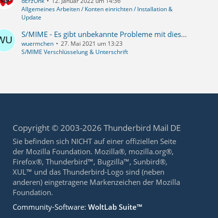
dErzOnk
12. Januar 2022 um 14:36
Allgemeines Arbeiten / Konten einrichten / Installation &
Update
S/MIME - Es gibt unbekannte Probleme mit dieser verschlüsselten Mail.
wuermchen
27. Mai 2021 um 13:23
S/MIME Verschlüsselung & Unterschrift
Copyright © 2003-2026 Thunderbird Mail DE
Sie befinden sich NICHT auf einer offiziellen Seite
der Mozilla Foundation. Mozilla®, mozilla.org®,
Firefox®, Thunderbird™, Bugzilla™, Sunbird®,
XUL™ und das Thunderbird-Logo sind (neben
anderen) eingetragene Markenzeichen der Mozilla
Foundation.
Community-Software:
WoltLab Suite™