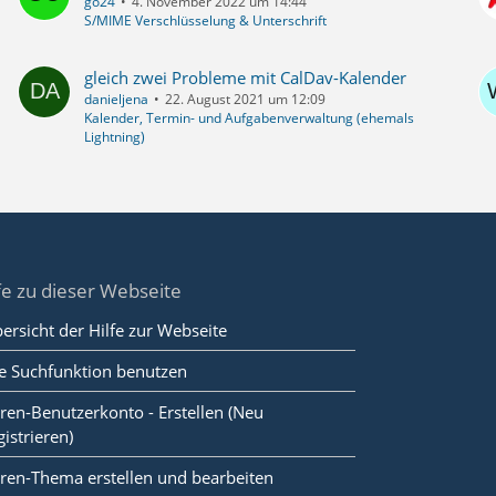
go24
4. November 2022 um 14:44
S/MIME Verschlüsselung & Unterschrift
gleich zwei Probleme mit CalDav-Kalender
danieljena
22. August 2021 um 12:09
Kalender, Termin- und Aufgabenverwaltung (ehemals
Lightning)
fe zu dieser Webseite
ersicht der Hilfe zur Webseite
e Suchfunktion benutzen
ren-Benutzerkonto - Erstellen (Neu
gistrieren)
ren-Thema erstellen und bearbeiten