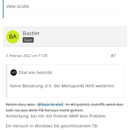
Viele Grüße
Bastler
Gast
#7
3. Februar 2022 um 17:20
Zitat von honis56
Keine Besserung, d.h. der Menüpunkt fehlt weiterhin.
Wenn das, was
Susi to visit
in #3 postet, zutrifft, wird das
evtl. so aus dem TB heraus nicht gehen
.
Anmerkung: bei mir mit freenet IMAP kein Problem.
Ein Versuch in Windows bei geschlossenem TB: