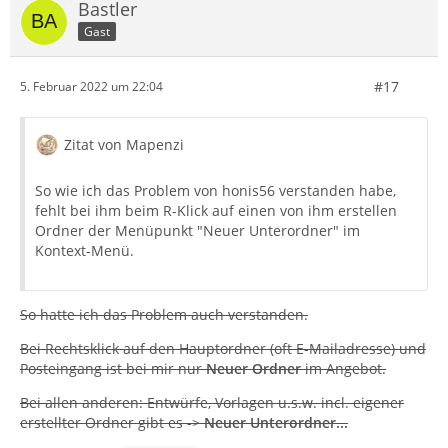
Bastler
Gast
#17
5. Februar 2022 um 22:04
Zitat von Mapenzi
So wie ich das Problem von honis56 verstanden habe,
fehlt bei ihm beim R-Klick auf einen von ihm erstellen
Ordner der Menüpunkt "Neuer Unterordner" im
Kontext-Menü.
So hatte ich das Problem auch verstanden.
Bei Rechtsklick auf den Hauptordner (oft E-Mailadresse) und
Posteingang ist bei mir nur
Neuer Ordner
im Angebot.
Bei allen anderen: Entwürfe, Vorlagen u.s.w. incl. eigener
erstellter Ordner gibt es ->
Neuer Unterordner...