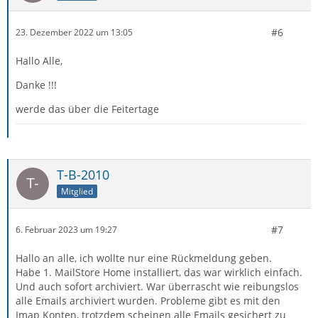
Der jeweils oberste Ordner könnte dazu im Namen Teile
des Kontonamens enthalten, so wäre die Herkunft stets
#6
23. Dezember 2022 um 13:05
zu sehen.
Hallo Alle,
Ordnernamen sollten nicht zu lang, keine
Danke !!!
Sonderzeichen und besser keine Umlaute keine Spaces
und keine Punkte haben.
werde das über die Feitertage
Bindestrich sowie Unterstrich als optische Trenner
werden niemals Ärger bereiten.
T-B-2010
(
thosdmg
hatte schnellere Finger
)
Mitglied
#7
6. Februar 2023 um 19:27
Hallo an alle, ich wollte nur eine Rückmeldung geben.
Habe 1. MailStore Home installiert, das war wirklich einfach.
Und auch sofort archiviert. War überrascht wie reibungslos
alle Emails archiviert wurden. Probleme gibt es mit den
Imap Konten, trotzdem scheinen alle Emails gesichert zu