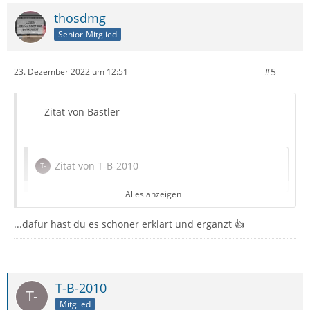
thosdmg
Senior-Mitglied
#5
23. Dezember 2022 um 12:51
Zitat von Bastler
Zitat von T-B-2010
Alles anzeigen
Ich würde alle Archivierungs Zuweisungen an eine
...dafür hast du es schöner erklärt und ergänzt 👍
Ordnerstruktur unter Local Folders vornehmen, nicht
unter einem Kontenordner.
Das halte ich bei IMAP für besonders wichtig. (Lokale,
T-B-2010
Provider unabhängige Ablage.)
Mitglied