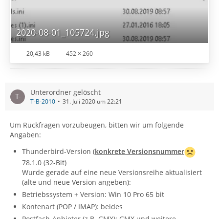
2020-08-01_105724.jpg
20,43 kB
452 × 260
Unterordner gelöscht
T-B-2010
31. Juli 2020 um 22:21
Um Rückfragen vorzubeugen, bitten wir um folgende
Angaben:
Thunderbird-Version (
konkrete Versionsnummer
78.1.0 (32-Bit)
Wurde gerade auf eine neue Versionsreihe aktualisiert
(alte und neue Version angeben):
Betriebssystem + Version: Win 10 Pro 65 bit
Kontenart (POP / IMAP): beides
Postfach-Anbieter (z.B. GMX): GMX und weitere