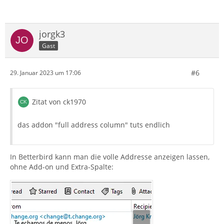
achten und vor allem auch korrekt
die Groß-/Kleinschreibung und Satzzeichen wie Punkt
jorgk3
und Komma nutzen.
Gast
Es kommt nicht darauf an, dass Sie keine Fehler
machen. Aber weitgehend korrekte Schreibung
#6
29. Januar 2023 um 17:06
erleichtert das Lesen und inhaltliche Verstehen Ihrer
Zitat von ck1970
Beiträge - es hilft also, Ihnen zu helfen.
das addon "full address column" tuts endlich
Wenn man täglich sehr viele Beiträge liest/lesen muss,
um Ihnen zu helfen, kann es eben gerade
In Betterbird kann man die volle Addresse anzeigen lassen,
auf solche "Kleinigkeiten" ankommen, ob man motiviert
ohne Add-on und Extra-Spalte:
ist oder nicht.