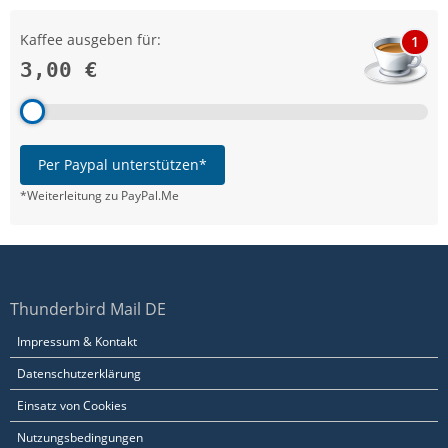
Kaffee ausgeben für:
1
3,00 €
Per Paypal unterstützen*
*Weiterleitung zu PayPal.Me
Thunderbird Mail DE
Impressum & Kontakt
Datenschutzerklärung
Einsatz von Cookies
Nutzungsbedingungen