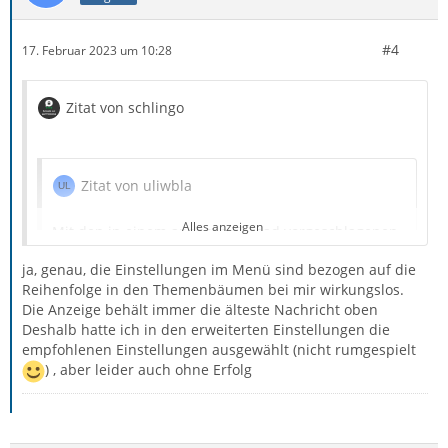
#4
17. Februar 2023 um 10:28
Zitat von schlingo
Zitat von uliwbla
Alles anzeigen
Mit den in einem anderen Thread vorgeschlagenen
Einstellungen der mailnews.default Parameter habe
ja, genau, die Einstellungen im Menü sind bezogen auf die
ich experimentiert (meine Einstellungen siehe
Reihenfolge in den Themenbäumen bei mir wirkungslos.
screenshot) , konnte die Anzeige aber nicht wie
Die Anzeige behält immer die älteste Nachricht oben
gewünscht ändern.
Deshalb hatte ich in den erweiterten Einstellungen die
empfohlenen Einstellungen ausgewählt (nicht rumgespielt
) , aber leider auch ohne Erfolg
Hallo
warum spielst Du dafür in der prefs.js rum?