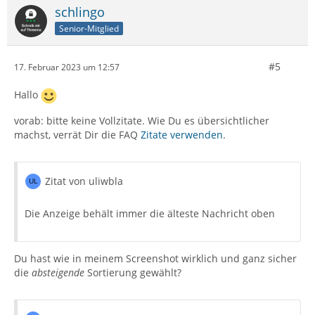
schlingo
Senior-Mitglied
Zitat von uliwbla
#5
17. Februar 2023 um 12:57
Es steht weiterhin die älteste Nachricht oben
Hallo
vorab: bitte keine Vollzitate. Wie Du es übersichtlicher
machst, verrät Dir die FAQ
Zitate verwenden
.
Die Einstellung per Menü funktioniert nicht?
Zitat von uliwbla
Die Anzeige behält immer die älteste Nachricht oben
Du hast wie in meinem Screenshot wirklich und ganz sicher
die
absteigende
Sortierung gewählt?