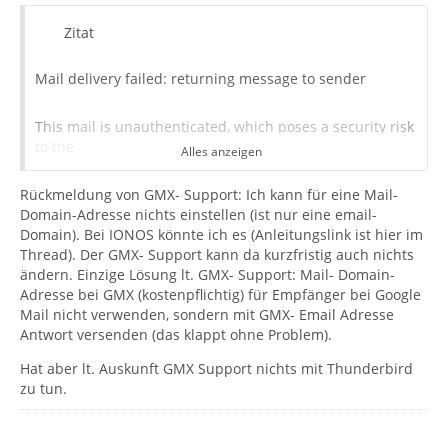
Zitat
Mail delivery failed: returning message to sender
This mail is unauthenticated, which poses a security risk
to the
Alles anzeigen
Rückmeldung von GMX- Support: Ich kann für eine Mail-
sender and Gmail users, and has been blocked. The
Domain-Adresse nichts einstellen (ist nur eine email-
sender must
Domain). Bei IONOS könnte ich es (Anleitungslink ist hier im
Thread). Der GMX- Support kann da kurzfristig auch nichts
authenticate with at least one of SPF or DKIM. For this
ändern. Einzige Lösung lt. GMX- Support: Mail- Domain-
message
Adresse bei GMX (kostenpflichtig) für Empfänger bei Google
Mail nicht verwenden, sondern mit GMX- Email Adresse
DKIM checks did not pass and SPF check for ["Mail-
Antwort versenden (das klappt ohne Problem).
Domain- Adresse" von GMX]
Hat aber lt. Auskunft GMX Support nichts mit Thunderbird
zu tun.
did not pass with ip [snipped]