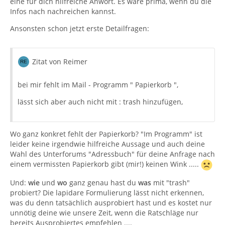
eine für dich hilfreiche Anwort. Es wäre prima, wenn du die
Infos nach nachreichen kannst.
Ansonsten schon jetzt erste Detailfragen:
Zitat von Reimer
bei mir fehlt im Mail - Programm " Papierkorb ",
lässt sich aber auch nicht mit : trash hinzufügen,
Wo ganz konkret fehlt der Papierkorb? "Im Programm" ist
leider keine irgendwie hilfreiche Aussage und auch deine
Wahl des Unterforums "Adressbuch" für deine Anfrage nach
einem vermissten Papierkorb gibt (mir!) keinen Wink .....
Und:
wie
und
wo
ganz genau hast du
was
mit "trash"
probiert? Die lapidare Formulierung lässt nicht erkennen,
was du denn tatsächlich ausprobiert hast und es kostet nur
unnötig deine wie unsere Zeit, wenn die Ratschläge nur
bereits Ausprobiertes empfehlen ....