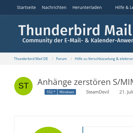
Startseite
Nachrichten
Herunterladen
Hilfe & L
Thunderbird Mail DE
Forum
Hilfe zu Verschlüsselung & elektro
Anhänge zerstören S/MI
SteamDevil
21. Ju
102.*
Windows