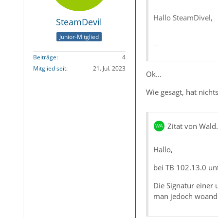
Hallo SteamDivel,
SteamDevil
Junior-Mitglied
...
Beiträge
4
Deaktiviere einmal 
Mitglied seit
21. Jul. 2023
Ok...
Wie gesagt, hat nicht
ist weder für Wind
Teste dann einmal,
Zitat von Wald
zukommen lässt.
Hallo,
bei TB 102.13.0 unt
Die Signatur einer
man jedoch woanders