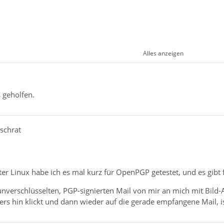
Alles anzeigen
die Antivirensoftware als auch die
Fremd
-Firewall. Beides
s geholfen.
ows noch für TB/BB notwendig!
 indem du dir selbst eine Mail mit Anhang und PGP-Signatur
.schrat
er Linux habe ich es mal kurz für OpenPGP getestet, und es gibt 
 unverschlüsselten, PGP-signierten Mail von mir an mich mit Bild
 hin klickt und dann wieder auf die gerade empfangene Mail, ist 