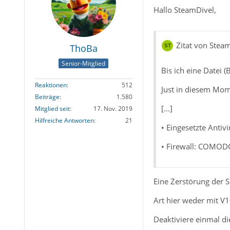
Hallo SteamDivel,
Zitat von Stea
ThoBa
Senior-Mitglied
Bis ich eine Datei 
Reaktionen
512
Just in diesem Mom
Beiträge
1.580
[...]
Mitglied seit
17. Nov. 2019
Hilfreiche Antworten
21
• Eingesetzte Anti
• Firewall: COMODO
Eine Zerstörung der 
Art hier weder mit V1
Deaktiviere einmal di