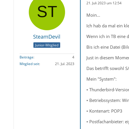
21. Juli 2023 um 12:54
Moin...
Ich hab da mal ein k
SteamDevil
Wenn ich in TB eine d
Junior-Mitglied
Bis ich eine Datei (B
Just in diesem Momen
Beiträge
4
Mitglied seit
21. Jul. 2023
Das betrifft sowohl 
Mein "System":
• Thunderbird-Version
• Betriebssystem: W
• Kontenart: POP3
• Postfachanbieter: 