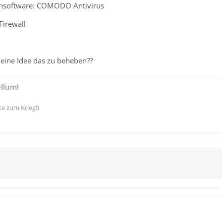
rensoftware: COMODO Antivirus
Firewall
 eine Idee das zu beheben??
ellum!
te zum Krieg!)