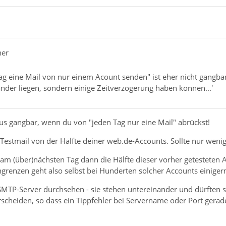
her
ag eine Mail von nur einem Acount senden" ist eher nicht gangba
nder liegen, sondern einige Zeitverzögerung haben können...'
us gangbar, wenn du von "jeden Tag nur eine Mail" abrückst!
 Testmail von der Hälfte deiner web.de-Accounts. Sollte nur wen
m (über)nächsten Tag dann die Hälfte dieser vorher getesteten A
ngrenzen geht also selbst bei Hunderten solcher Accounts einiger
SMTP-Server durchsehen - sie stehen untereinander und dürften sic
heiden, so dass ein Tippfehler bei Servername oder Port geradez