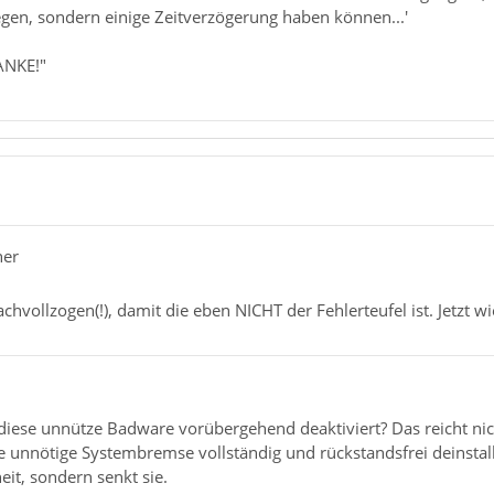
egen, sondern einige Zeitverzögerung haben können...'
ANKE!"
her
chvollzogen(!), damit die eben NICHT der Fehlerteufel ist. Jetzt wi
 diese unnütze Badware vorübergehend deaktiviert? Das reicht ni
ese unnötige Systembremse vollständig und rückstandsfrei deinstal
eit, sondern senkt sie.