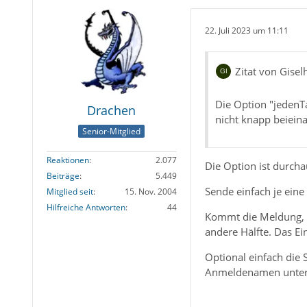
22. Juli 2023 um 11:11
Zitat von Gisel
Die Option "jedenT
Drachen
nicht knapp beieina
Senior-Mitglied
Reaktionen
2.077
Die Option ist durcha
Beiträge
5.449
Sende einfach je eine
Mitglied seit
15. Nov. 2004
Hilfreiche Antworten
44
Kommt die Meldung, a
andere Hälfte. Das Ei
Optional einfach die 
Anmeldenamen untersc