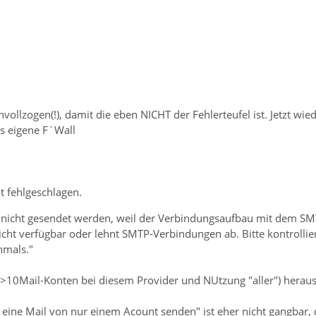
ollzogen(!), damit die eben NICHT der Fehlerteufel ist. Jetzt wied
ws eigene F`Wall
t fehlgeschlagen.
 nicht gesendet werden, weil der Verbindungsaufbau mit dem SMT
icht verfügbar oder lehnt SMTP-Verbindungen ab. Bitte kontrolli
hmals."
 >10Mail-Konten bei diesem Provider und NUtzung "aller") herau
 eine Mail von nur einem Acount senden" ist eher nicht gangbar, 