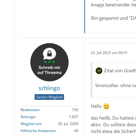
knapp beieinander li
Bin gespannt und "D
22. Juli 2023 um 09:31
Zitat von Gisel
Virensoftw: ohne na
schlingo
Senior-Mitglied
Hallo
Reaktionen
750
Beiträge
7.007
das heißt, Du hattest
Mitglied seit
20. Jul. 2009
aktiv. Du solltest di
nicht etwa die Sicherh
Hilfreiche Antworten
49