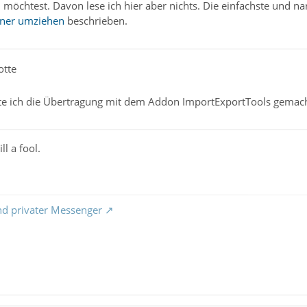
 möchtest. Davon lese ich hier aber nichts. Die einfachste und n
hner umziehen
beschrieben.
otte
e ich die Übertragung mit dem Addon ImportExportTools gemach
ll a fool.
nd privater Messenger