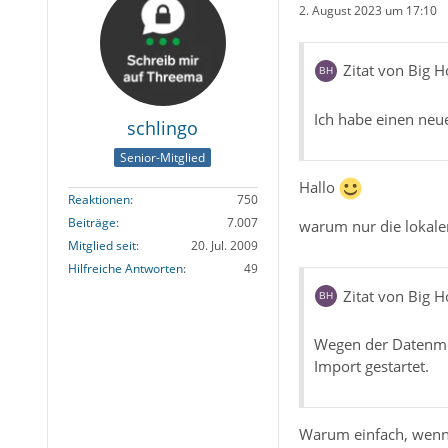
2. August 2023 um 17:10
Zitat von Big H
Ich habe einen ne
schlingo
Senior-Mitglied
Hallo
Reaktionen
750
Beiträge
7.007
warum nur die lokalen
Mitglied seit
20. Jul. 2009
Hilfreiche Antworten
49
Zitat von Big H
Wegen der Datenme
Import gestartet.
Warum einfach, wenn'