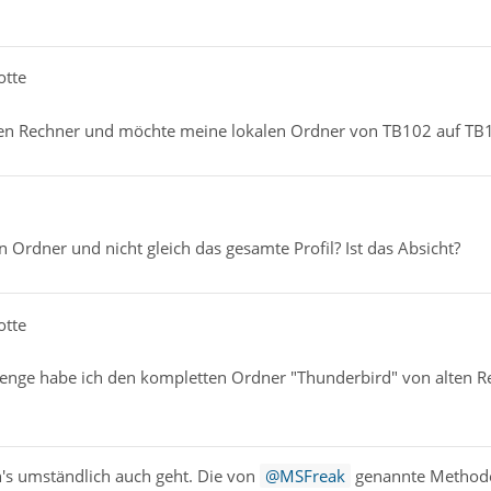
otte
uen Rechner und möchte meine lokalen Ordner von TB102 auf TB
 Ordner und nicht gleich das gesamte Profil? Ist das Absicht?
otte
nge habe ich den kompletten Ordner "Thunderbird" von alten R
s umständlich auch geht. Die von
MSFreak
genannte Methode