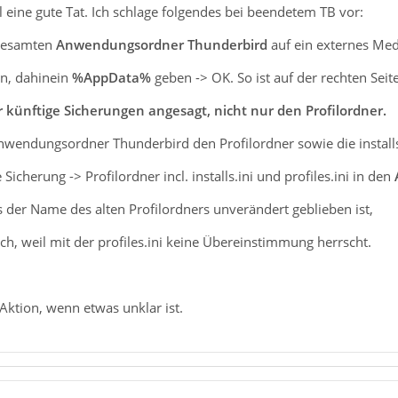
l eine gute Tat. Ich schlage folgendes bei beendetem TB vor:
 gesamten
Anwendungsordner Thunderbird
auf ein externes Me
n, dahinein
%AppData%
geben -> OK. So ist auf der rechten Seit
 künftige Sicherungen angesagt, nicht nur den Profilordner.
endungsordner Thunderbird den Profilordner sowie die installs.i
icherung -> Profilordner incl. installs.ini und profiles.ini in den
ss der Name des alten Profilordners unverändert geblieben ist,
ch, weil mit der profiles.ini keine Übereinstimmung herrscht.
Aktion, wenn etwas unklar ist.