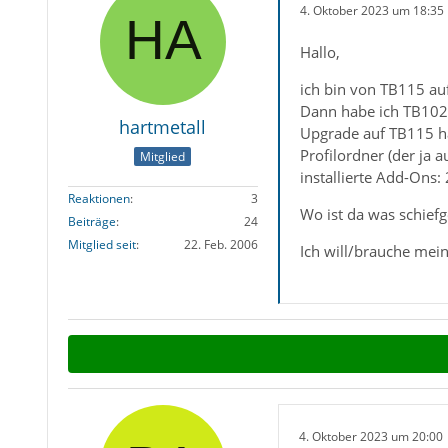
4. Oktober 2023 um 18:35
Hallo,
ich bin von TB115 auf
Dann habe ich TB102.
hartmetall
Upgrade auf TB115 hat
Profilordner (der ja 
Mitglied
installierte Add-Ons:
Reaktionen
3
Wo ist da was schief
Beiträge
24
Mitglied seit
22. Feb. 2006
Ich will/brauche mei
4. Oktober 2023 um 20:00