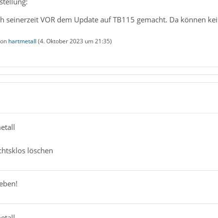
stellung:
ch seinerzeit VOR dem Update auf TB115 gemacht. Da können kei
 von
hartmetall
(
4. Oktober 2023 um 21:35
)
etall
ichtsklos löschen
eben!
etall