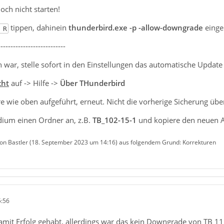
noch nicht starten!
tippen, dahinein
thunderbird.exe -p -allow-downgrade
einge
 R
---------------------------
h war, stelle sofort in den Einstellungen das automatische Update
cht
auf -> Hilfe ->
Über THunderbird
 wie oben aufgeführt, erneut. Nicht die vorherige Sicherung übe
ium einen Ordner an, z.B.
TB_102-15-1
und kopiere den neuen 
von Bastler (
18. September 2023 um 14:16
) aus folgendem Grund: Korrekturen
5:56
amit Erfolg gehabt, allerdings war das kein Downgrade von TB 11