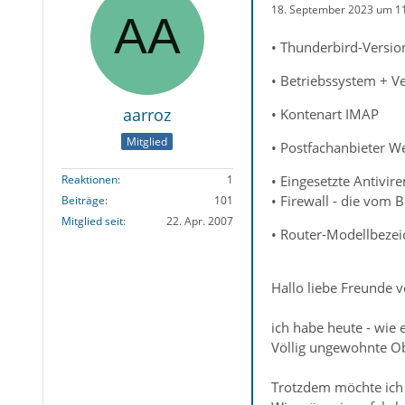
18. September 2023 um 1
• Thunderbird-Versio
• Betriebssystem + 
aarroz
• Kontenart IMAP
Mitglied
• Postfachanbieter W
• Eingesetzte Antivir
Reaktionen
1
• Firewall - die vom 
Beiträge
101
Mitglied seit
22. Apr. 2007
• Router-Modellbeze
Hallo liebe Freunde
ich habe heute - wie 
Völlig ungewohnte Obe
Trotzdem möchte ich 