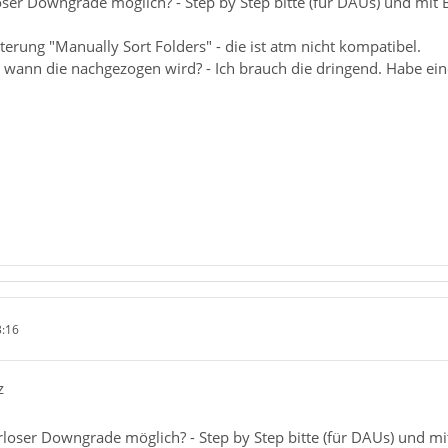
ser Downgrade möglich? - Step by Step bitte (für DAUs) und mit B
terung "Manually Sort Folders" - die ist atm nicht kompatibel.
wann die nachgezogen wird? - Ich brauch die dringend. Habe eine
3:16
z
loser Downgrade möglich? - Step by Step bitte (für DAUs) und mit