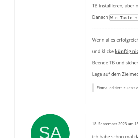
TB installieren, aber 
Danach
Win-Taste +
-----------------------------
Wenn alles erfolgreic
und klicke
künftig ni
Beende TB und sichere
Lege auf dem Zielmed
Einmal editiert, zuletzt 
18. September 2023 um 1
ich habe schon mal d