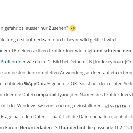
on gefahrlos, ausser nur Zusehen?
 Anleitung erst aufmerksam durch, bevor wild geklickt wird.
ndem TB deinen aktiven Profilordner wie folgt
und schreibe den
Profilordner
wie da im 1. Bild bei Deinem TB [tmdekeyboard]Ord
re am besten den kompletten Anwendungsordner, auf ein extern
n, dahinein
%AppData%
geben -> OK. So ist auf der rechten Seit
lordner die Datei
compatibility.ini
(den Namen des Profilordners ha
d mit der Windows Systemsteuerung deinstallieren.
Win-Taste +
 Frage nach den Daten --- natürlich die Daten behalten (so ähnlich
dem Forum
Herunterladen -> Thunderbird
die passende 102.15.1 