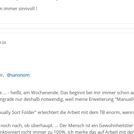
n immer sinnvoll !
9:34
ir,
sansnom
e ... - heißt, am Wochenende. Das beginnt bei mir immer schon a
wngrade nur deshalb notwendig, weil meine Erweiterung "Manually 
ally Sort Folder" erleichtert die Arbeit mit dem TB enorm, wenn
noch nach, ob überhaupt. ... Der Mensch ist ein Gewohnheitstier
tioniert nicht immer zu 100%. Ich merke das auf Arbeit mit de