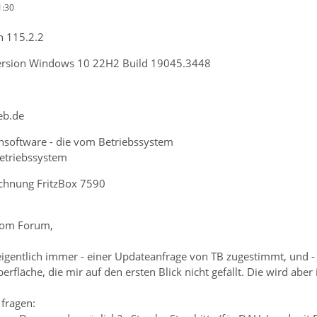
1:30
n 115.2.2
Version Windows 10 22H2 Build 19045.3448
eb.de
ensoftware - die vom Betriebssystem
Betriebssystem
ichnung FritzBox 7590
 vom Forum,
eigentlich immer - einer Updateanfrage von TB zugestimmt, und -
rfläche, die mir auf den ersten Blick nicht gefällt. Die wird ab
fragen: