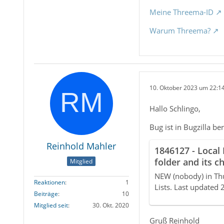
Meine Threema-ID
Warum Threema?
10. Oktober 2023 um 22:1
Hallo Schlingo,
Bug ist in Bugzilla be
Reinhold Mahler
1846127 - Local 
folder and its c
Mitglied
account fails
NEW (nobody) in Th
Reaktionen
1
Lists. Last updated
Beiträge
10
Mitglied seit
30. Okt. 2020
Gruß Reinhold