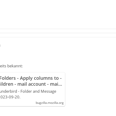
4
reits bekannt:
Folders - Apply columns to -
hildren - mail account - mail
underbird - Folder and Message
 2023-09-20.
bugzilla.mozilla.org