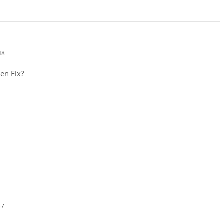
48
nen Fix?
37