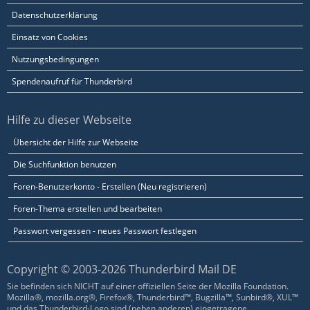
Datenschutzerklärung
Einsatz von Cookies
Nutzungsbedingungen
Spendenaufruf für Thunderbird
Hilfe zu dieser Webseite
Übersicht der Hilfe zur Webseite
Die Suchfunktion benutzen
Foren-Benutzerkonto - Erstellen (Neu registrieren)
Foren-Thema erstellen und bearbeiten
Passwort vergessen - neues Passwort festlegen
Copyright © 2003-2026 Thunderbird Mail DE
Sie befinden sich NICHT auf einer offiziellen Seite der Mozilla Foundation.
Mozilla®, mozilla.org®, Firefox®, Thunderbird™, Bugzilla™, Sunbird®, XUL™
und das Thunderbird-Logo sind (neben anderen) eingetragene