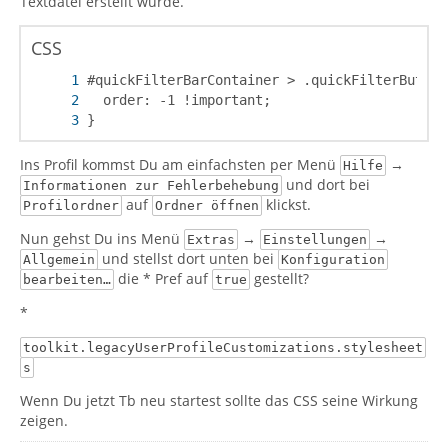
Textdatei erstellt wurde.
CSS
}
Ins Profil kommst Du am einfachsten per Menü
→
Hilfe
und dort bei
Informationen zur Fehlerbehebung
auf
klickst.
Profilordner
Ordner öffnen
Nun gehst Du ins Menü
→
→
Extras
Einstellungen
und stellst dort unten bei
Allgemein
Konfiguration
die * Pref auf
gestellt?
bearbeiten…
true
*
toolkit.legacyUserProfileCustomizations.stylesheet
s
Wenn Du jetzt Tb neu startest sollte das CSS seine Wirkung
zeigen.