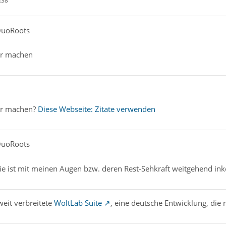
:38
QuoRoots
ber machen
ber machen?
Diese Webseite: Zitate verwenden
QuoRoots
e ist mit meinen Augen bzw. deren Rest-Sehkraft weitgehend in
weit verbreitete
WoltLab Suite
, eine deutsche Entwicklung, die