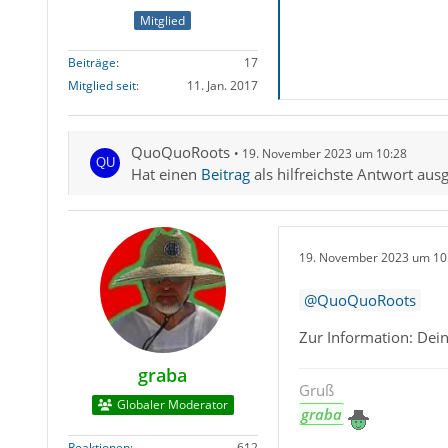
Mitglied
Beiträge
17
Mitglied seit
11. Jan. 2017
QuoQuoRoots
19. November 2023 um 10:28
Hat einen
Beitrag
als hilfreichste Antwort aus
19. November 2023 um 10
QuoQuoRoots
Zur Information: Dein
graba
Gruß
Globaler Moderator
graba
Reaktionen
612