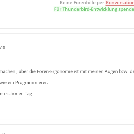
Keine Forenhilfe per
Konversatio
Für Thunderbird-Entwicklung spend
:18
r machen , aber die Foren-Ergonomie ist mit meinen Augen bzw. d
 wie ein Programmierer.
nen schönen Tag