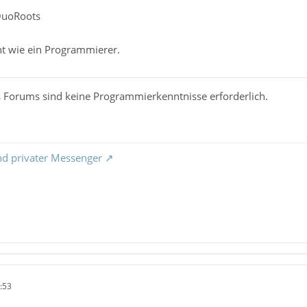
QuoRoots
ht wie ein Programmierer.
s Forums sind keine Programmierkenntnisse erforderlich.
nd privater Messenger
:53