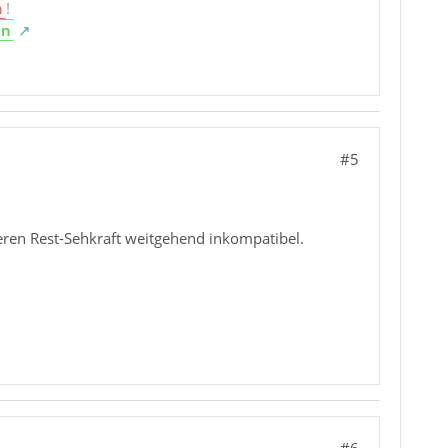
n
!
en
#5
eren Rest-Sehkraft weitgehend inkompatibel.