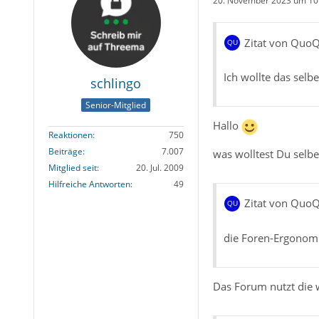
20. November 2023 um 10
Zitat von Quo
Ich wollte das sel
schlingo
Senior-Mitglied
Hallo
Reaktionen
750
Beiträge
7.007
was wolltest Du sel
Mitglied seit
20. Jul. 2009
Hilfreiche Antworten
49
Zitat von Quo
die Foren-Ergonomi
Das Forum nutzt die 