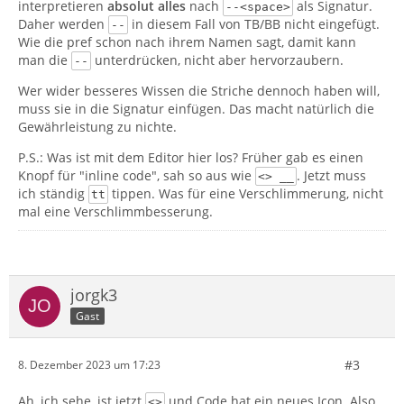
interpretieren
absolut alles
nach
als Signatur.
--<space>
Daher werden
in diesem Fall von TB/BB nicht eingefügt.
--
Wie die pref schon nach ihrem Namen sagt, damit kann
man die
unterdrücken, nicht aber hervorzaubern.
--
Wer wider besseres Wissen die Striche dennoch haben will,
muss sie in die Signatur einfügen. Das macht natürlich die
Gewährleistung zu nichte.
P.S.: Was ist mit dem Editor hier los? Früher gab es einen
Knopf für "inline code", sah so aus wie
. Jetzt muss
<> __
ich ständig
tippen. Was für eine Verschlimmerung, nicht
tt
mal eine Verschlimmbesserung.
jorgk3
Gast
#3
8. Dezember 2023 um 17:23
Ah, ich sehe, ist jetzt
und Code hat ein neues Icon. Also
<>