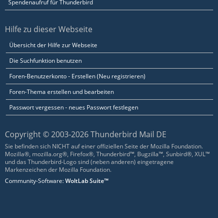
Spendenaufruf für Thunderbird
Hilfe zu dieser Webseite
Übersicht der Hilfe zur Webseite
Die Suchfunktion benutzen
Foren-Benutzerkonto - Erstellen (Neu registrieren)
Foren-Thema erstellen und bearbeiten
Passwort vergessen - neues Passwort festlegen
Copyright © 2003-2026 Thunderbird Mail DE
Sie befinden sich NICHT auf einer offiziellen Seite der Mozilla Foundation.
Mozilla®, mozilla.org®, Firefox®, Thunderbird™, Bugzilla™, Sunbird®, XUL™
und das Thunderbird-Logo sind (neben anderen) eingetragene
Markenzeichen der Mozilla Foundation.
Community-Software:
WoltLab Suite™