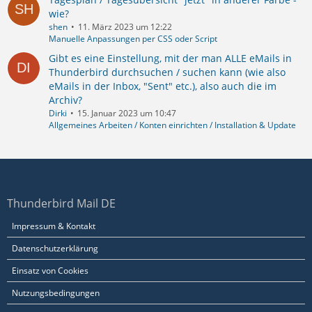
wie?
shen
11. März 2023 um 12:22
Manuelle Anpassungen per CSS oder Script
Gibt es eine Einstellung, mit der man ALLE eMails in
Thunderbird durchsuchen / suchen kann (wie also
eMails in der Inbox, "Sent" etc.), also auch die im
Archiv?
Dirki
15. Januar 2023 um 10:47
Allgemeines Arbeiten / Konten einrichten / Installation & Update
Thunderbird Mail DE
Impressum & Kontakt
Datenschutzerklärung
Einsatz von Cookies
Nutzungsbedingungen