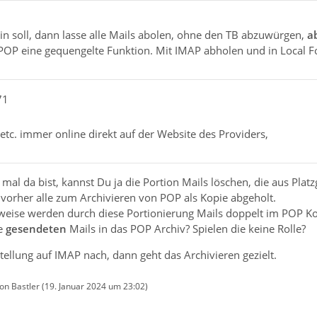
n soll, dann lasse alle Mails abolen, ohne den TB abzuwürgen,
a
r POP eine gequengelte Funktion. Mit IMAP abholen und in Local F
71
etc. immer online direkt auf der Website des Providers,
l da bist, kannst Du ja die Portion Mails löschen, die aus Plat
 vorher alle zum Archivieren von POP als Kopie abgeholt.
rweise werden durch diese Portionierung Mails doppelt im POP Ko
e
gesendeten
Mails in das POP Archiv? Spielen die keine Rolle?
ellung auf IMAP nach, dann geht das Archivieren gezielt.
von Bastler (
19. Januar 2024 um 23:02
)