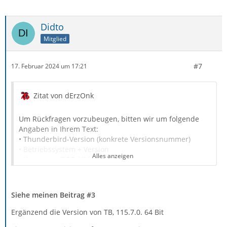
Didto
Mitglied
#7
17. Februar 2024 um 17:21
Zitat von dErzOnk
Um Rückfragen vorzubeugen, bitten wir um folgende
Angaben in Ihrem Text:
• Thunderbird-Version (konkrete Versionsnummer)
• Betriebssystem + Version
Alles anzeigen
• Kontenart (POP / IMAP)
• Postfachanbieter (z.B. GMX)
• Eingesetzte Antivirensoftware
Was sind denn die genutzten Verbindungsdaten?
• Firewall (Betriebssystem-intern/Externe Software)
Siehe meinen Beitrag #3
• Router-Modellbezeichnung (bei Sende-Problemen)
Ergänzend die Version von TB, 115.7.0. 64 Bit