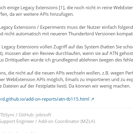
och einige Legacy Extensions [1], die noch nicht in reine WebEx
ffen, da wir weitere APIs hinzufügen.
Legacy Extensions / Experiments muss der Nutzer einfach folgen
ind nicht automatisch mit neueren Thunderbird Versionen kompat
 Legacy Extensions vollen Zugriff auf das System (hatten Sie sc
lt), müssen aber ein Review durchlaufen, wenn sie auf ATN gehost
aus Drittquellen würde ich grundlegend ablehnen (wegen des fehl
ions, die nicht auf die neuen APIs wechseln wollen, z.B. wegen Pe
über WebExtension APIs möglich, Emails zu importieren und zu expo
ie Dateien auf der Festplatte liest). Da können wir wenig machen.
ird.github.io/add-on-reports/atn-tb115.html
 TbSync / GitHub: jobisoft
upport Engineer / Add-on Coordinator (MZLA)