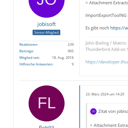
> Attachment Extractor
ImportExportToolNG a
jobisoft
Es gibt noch
https://
Senior-Mitglied
John Bieling / Matrix:
Reaktionen
239
Thunderbird Add-on S
Beiträge
905
Mitglied seit
18. Aug. 2016
https://developer.th
Hilfreiche Antworten
9
23. März 2024 um 14:20
Zitat von jobiso
> Attachment Extract
floh93