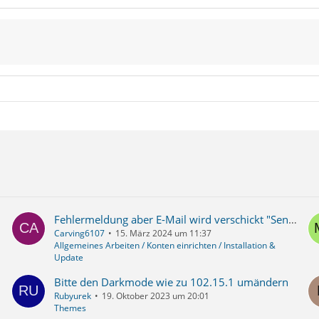
Fehlermeldung aber E-Mail wird verschickt "Sender address is not allowed.. Bitte überprüfen Sie, ob Ihre E-Mail-Adresse in den Konten-Einstellungen stimmt und wiederholen Sie den Vorgang."
Carving6107
15. März 2024 um 11:37
Allgemeines Arbeiten / Konten einrichten / Installation &
Update
Bitte den Darkmode wie zu 102.15.1 umändern
Rubyurek
19. Oktober 2023 um 20:01
Themes