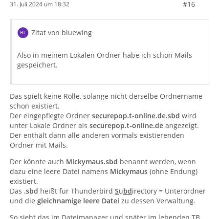
#16
31. Juli 2024 um 18:32
Zitat von bluewing
Also in meinem Lokalen Ordner habe ich schon Mails
gespeichert.
Das spielt keine Rolle, solange nicht derselbe Ordnername
schon existiert.
Der eingepflegte Ordner
securepop.t-online.de.sbd
wird
unter Lokale Ordner als
securepop.t-online.de
angezeigt.
Der enthält dann alle anderen vormals existierenden
Ordner mit Mails.
Der könnte auch
Mickymaus.sbd
benannt werden, wenn
dazu eine leere Datei namens
Mickymaus
(ohne Endung)
existiert.
Das
.sbd
heißt für Thunderbird
S
u
bd
irectory = Unterordner
und die
gleichnamige leere Datei
zu dessen Verwaltung.
So sieht das im Dateimanager und später im lebenden TB