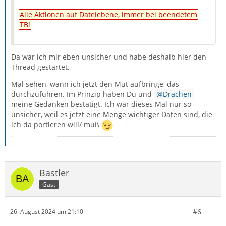
Zitat von Quaelgeist
Alle Aktionen auf Dateiebene, immer bei beendetem
TB!
Firewall/ Antivirenprogramm hatte bisher keine
Probleme gemacht und ich gehe davon aus, daß es
auch dieses Mal keine geben wird.
Da war ich mir eben unsicher und habe deshalb hier den
Thread gestartet.
Mal sehen, wann ich jetzt den Mut aufbringe, das
durchzuführen. Im Prinzip haben Du und
Drachen
Brauchst eh kein zusätzliches Tool dieser Art bei/seit
meine Gedanken bestätigt. Ich war dieses Mal nur so
Win1x. Also weglassen, beste Problemvermeidung ever.
unsicher, weil es jetzt eine Menge wichtiger Daten sind, die
ich da portieren will/ muß
Bastler
Gast
#6
26. August 2024 um 21:10