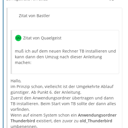
dort
noch nicht
.
Normalerweise langt es nun, auf dem alten Rechner -
Zitat von Bastler
ich gehe mangels Angabe mal von Windows als
Betriebsystem aus! - gehst du zu dem Pfad
%AppData%
(Kannst du wahlweise oben per Adresszeile machen
oder per Tastenkombination Win+R und dort Eingabe
Zitat von Quaelgeist
von %AppData%)
Du findest dort u.a. einen Ordner namens
Thunderbird
Dann Stick auswerfen, danach abziehen und zum neuen
muß ich auf dem neuen Rechner TB installieren und
- den kopierst du (z.B: auf einen USB-Stick).
Rechner wechseln.
kann dann den Umzug nach dieser Anleitung
machen:
Auf dem Stick den dorthin kopierten Ordner
Thunderbird
markieren und kopieren.
Hallo,
Auf dem neuen Rechner zum Pfad
%AppData%
im Prinzip schon, vielleicht ist der Umgekehrte Ablauf
navigieren.
günstiger. Ab Punkt 6. der Anleitung.
Einen dort eventuell bereits vorhandenen Ordner
Zuerst den Anwendungsordner übertragen und dann
Thunderbird umbenennen (Löschen kannst du später immer
TB installieren. Beim Start vom TB sollte der dann alles
noch).
.... das wars normalerweise.
vorfinden.
Den vom Stick kopierten Ordner direkt in
%AppData%
Thunderbird starten, kontrollieren, freuen.
Wenn auf einem System schon ein
Anwendungsordner
einfügen.
Thunderbird
existiert, den zuvor zu
old_Thunderbird
umbenennen.