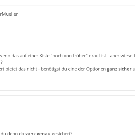
erMueller
 wenn das auf einer Kiste "noch von früher" drauf ist - aber wieso
n?
ert bietet das nicht - benötigst du eine der Optionen
ganz sicher
u
 du denn da
ganz genau
gesichert?