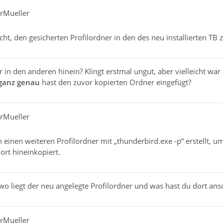
erMueller
ht, den gesicherten Profilordner in den des neu installierten TB 
 in den anderen hinein? Klingt erstmal ungut, aber vielleicht war
ganz genau
hast den zuvor kopierten Ordner eingefügt?
erMueller
 einen weiteren Profilordner mit „thunderbird.exe -p“ erstellt, u
dort hineinkopiert.
 wo liegt der neu angelegte Profilordner und was hast du dort an
erMueller