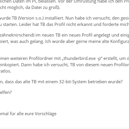
lichen Daten im PC belassen. Vor der Umrüstung habe ich den Pr
cht möglich, da Datei zu groß).
de TB (Version s.o.) installiert. Nun habe ich versucht, den gesi
 starten. Leider hat TB das Profil nicht erkannt und forderte mic
zähneknirschend) im neuen TB ein neues Profil angelegt und einig
piert, was auch gelang. Ich würde aber gerne meine alte Konfigur
inen weiteren Profilordner mit „thunderbird.exe -p“ erstellt, um d
einkopiert. Dann habe ich versucht, TB von diesem neuen Profilord
ratlos.
en, dass das alte TB mit einem 32-bit-System betrieben wurde?
elfen?
mal für alle eure Vorschläge