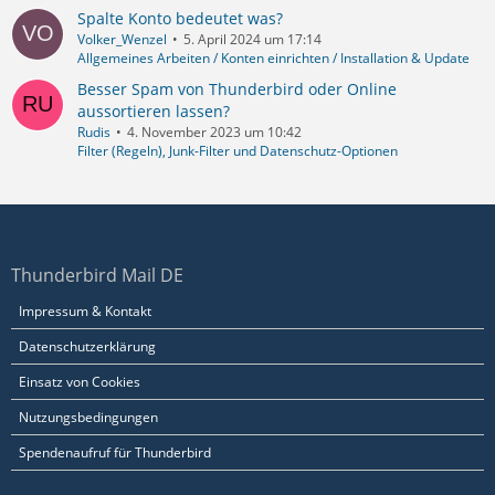
Spalte Konto bedeutet was?
Volker_Wenzel
5. April 2024 um 17:14
Allgemeines Arbeiten / Konten einrichten / Installation & Update
Besser Spam von Thunderbird oder Online
aussortieren lassen?
Rudis
4. November 2023 um 10:42
Filter (Regeln), Junk-Filter und Datenschutz-Optionen
Thunderbird Mail DE
Impressum & Kontakt
Datenschutzerklärung
Einsatz von Cookies
Nutzungsbedingungen
Spendenaufruf für Thunderbird