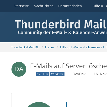
Startseite
Nachrichten
Herunterladen
Hilfe & L
Thunderbird Mail DE
Forum
Hilfe zu E-Mail und allgemeines Ar
E-Mails auf Server lösche
DavDav
16. No
128 ESR
Windows