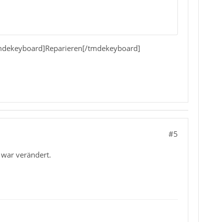
[tmdekeyboard]Reparieren[/tmdekeyboard]
#5
 war verändert.