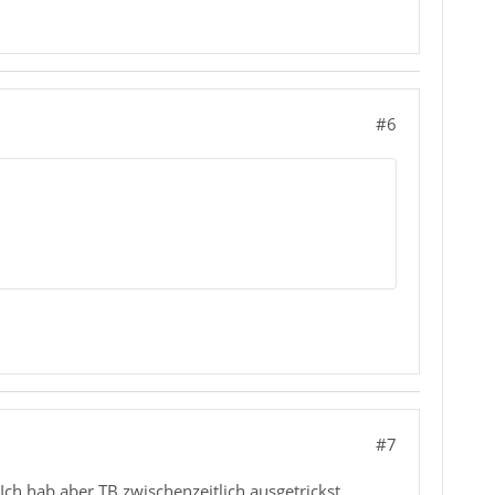
#6
#7
Ich hab aber TB zwischenzeitlich ausgetrickst,