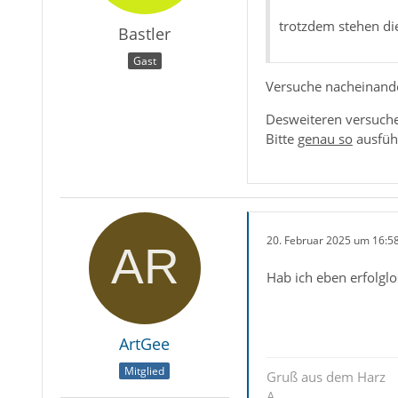
trotzdem stehen di
Bastler
Gast
Versuche nacheinande
Desweiteren versuch
Bitte
genau so
ausfü
20. Februar 2025 um 16:5
Hab ich eben erfolglo
ArtGee
Mitglied
Gruß aus dem Harz
A