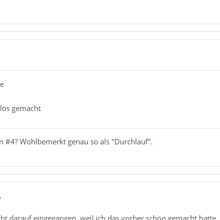
3
ee
glos gemacht
n #4? Wohlbemerkt genau so als "Durchlauf".
5
cht darauf eingegangen, weil ich das vorher schon gemacht hatte. 