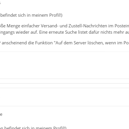
6
befindet sich in meinem Profil!)
ße Menge einfacher Versand- und Zustell-Nachrichten im Posteing
eingangs wieder auf. Eine erneute Suche listet dafür nichts mehr au
P anscheinend die Funktion "Auf dem Server löschen, wenn im Pos
3
ee
n befindet sich in meinem Profil!)