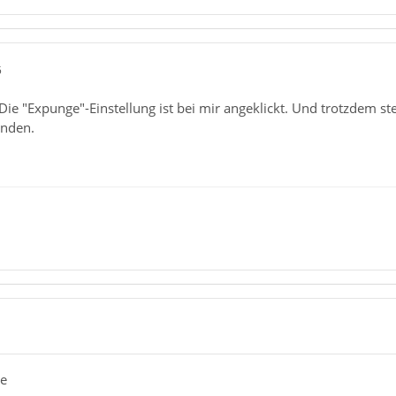
5
Die "Expunge"-Einstellung ist bei mir angeklickt. Und trotzdem s
unden.
1
ee