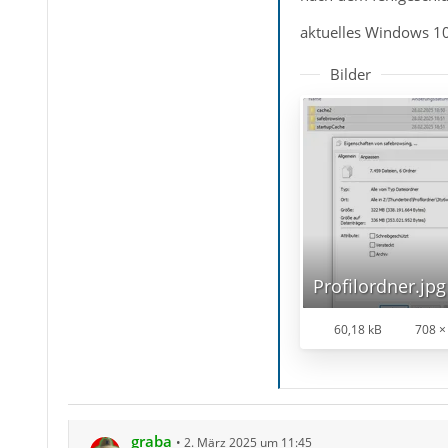
aktuelles Windows 10
Bilder
Profilordner.jpg
60,18 kB
708 ×
graba
2. März 2025 um 11:45