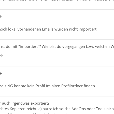
H.
 noch lokal vorhandenen Emails wurden nicht importiert.
st du mit "importiert"? Wie bist du vorgegangen bzw. welchen W
h ...
H.
ls NG konnte kein Profil im alten Profilordner finden.
r auch irgendwas exportiert?
htes Kopieren reicht ja) nutze ich solche AddOns oder Tools nicht,