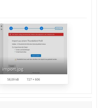
import.jpg
58,09 kB
727 × 606