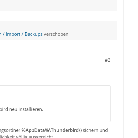
n / Import / Backups
verschoben.
#2
rd neu installieren.
ungsordner
%AppData%\Thunderbird\
) sichern und
chkeit völlig ausgereicht.