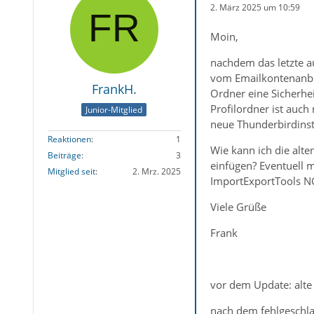
2. März 2025 um 10:59
Moin,
nachdem das letzte a
vom Emailkontenanbie
FrankH.
Ordner eine Sicherhe
Profilordner ist auch
Junior-Mitglied
neue Thunderbirdinsta
Reaktionen
1
Wie kann ich die alte
Beiträge
3
einfügen? Eventuell 
Mitglied seit
2. Mrz. 2025
ImportExportTools NG 
Viele Grüße
Frank
vor dem Update: alte
nach dem fehlgeschl