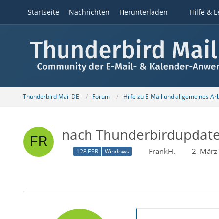
Startseite
Nachrichten
Herunterladen
Hilfe & L
Thunderbird Mail DE
Forum
Hilfe zu E-Mail und allgemeines Ar
nach Thunderbirdupdate -
FrankH.
2. März
128 ESR
Windows