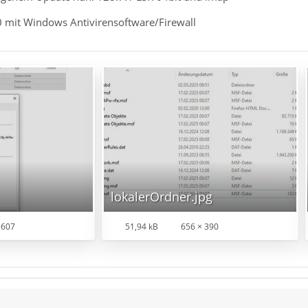
 mit Windows Antivirensoftware/Firewall
lokalerOrdner.jpg
 607
51,94 kB
656 × 390