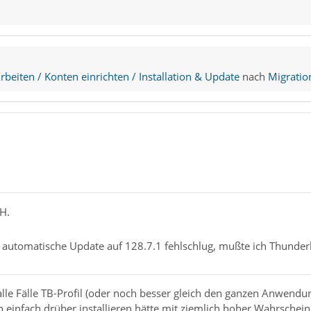
beiten / Konten einrichten / Installation & Update
nach
Migratio
H.
 automatische Update auf 128.7.1 fehlschlug, mußte ich Thunderbi
alle Fälle TB-Profil (oder noch besser gleich den ganzen Anwend
 einfach drüber installieren hätte mit ziemlich hoher Wahrscheinli