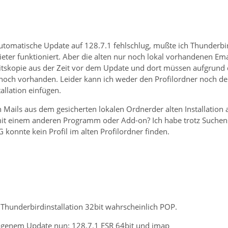
utomatische Update auf 128.7.1 fehlschlug, mußte ich Thunderbird
ter funktioniert. Aber die alten nur noch lokal vorhandenen Ema
itskopie aus der Zeit vor dem Update und dort müssen aufgrund de
 noch vorhanden. Leider kann ich weder den Profilordner noch de
llation einfügen.
n Mails aus dem gesicherten lokalen Ordnerder alten Installation 
mit einem anderen Programm oder Add-on? Ich habe trotz Suchens
konnte kein Profil im alten Profilordner finden.
 Thunderbirdinstallation 32bit wahrscheinlich POP.
agenem Update nun: 128.7.1 ESR 64bit und imap