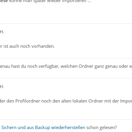
iese
könne man später wieder importieren ...
H.
er ist auch noch vorhanden.
genau hast du noch verfügbar, welchen Ordner ganz genau oder w
H.
er den Profilordner noch den alten lokalen Ordner mit der Impor
- Sichern und aus Backup wiederherstellen
schon gelesen?