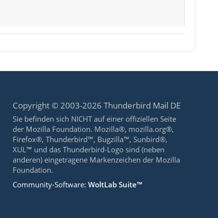
Copyright © 2003-2026 Thunderbird Mail DE
Sie befinden sich NICHT auf einer offiziellen Seite
der Mozilla Foundation. Mozilla®, mozilla.org®,
Firefox®, Thunderbird™, Bugzilla™, Sunbird®,
XUL™ und das Thunderbird-Logo sind (neben
anderen) eingetragene Markenzeichen der Mozilla
Foundation.
Community-Software:
WoltLab Suite™