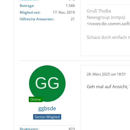
Beiträge
1.580
Gruß ThoBa
Mitglied seit
17. Nov. 2019
Newsgroup (nntps):
Hilfreiche Antworten
21
<news:de.comm.soft
Schaut doch einfach 
28. März 2025 um 18:51
Geh mal auf Ansicht,
Online
ggbsde
Senior-Mitglied
Reaktionen
823