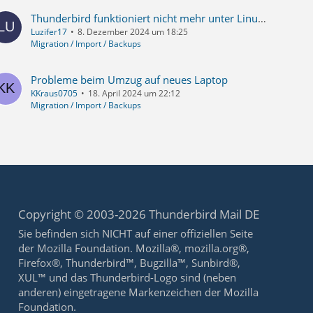
Thunderbird funktioniert nicht mehr unter Linux beim Parallelbetrieb mit Windows --- erledigt.
Luzifer17
8. Dezember 2024 um 18:25
Migration / Import / Backups
Probleme beim Umzug auf neues Laptop
KKraus0705
18. April 2024 um 22:12
Migration / Import / Backups
Copyright © 2003-2026 Thunderbird Mail DE
Sie befinden sich NICHT auf einer offiziellen Seite
der Mozilla Foundation. Mozilla®, mozilla.org®,
Firefox®, Thunderbird™, Bugzilla™, Sunbird®,
XUL™ und das Thunderbird-Logo sind (neben
anderen) eingetragene Markenzeichen der Mozilla
Foundation.