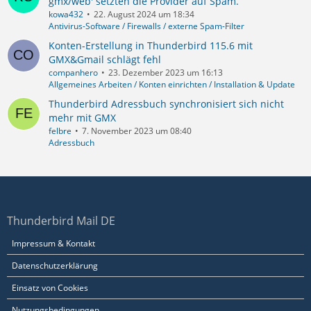
gmx/web' setzten die Provider auf Spam.
kowa432
22. August 2024 um 18:34
Antivirus-Software / Firewalls / externe Spam-Filter
Konten-Erstellung in Thunderbird 115.6 mit
GMX&Gmail schlägt fehl
companhero
23. Dezember 2023 um 16:13
Allgemeines Arbeiten / Konten einrichten / Installation & Update
Thunderbird Adressbuch synchronisiert sich nicht
mehr mit GMX
felbre
7. November 2023 um 08:40
Adressbuch
Thunderbird Mail DE
Impressum & Kontakt
Datenschutzerklärung
Einsatz von Cookies
Nutzungsbedingungen