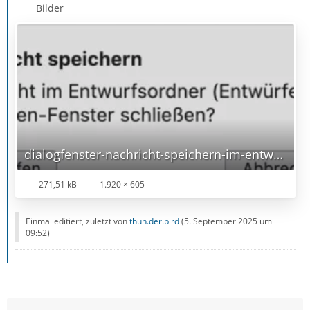
Bilder
dialogfenster-nachricht-speichern-im-entwurfsordner.png
271,51 kB
1.920 × 605
Einmal editiert, zuletzt von
thun.der.bird
(
5. September 2025 um
09:52
)