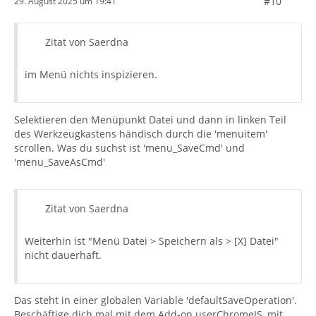
#10
29. August 2025 um 19:41
Zitat von Saerdna
im Menü nichts inspizieren.
Selektieren den Menüpunkt Datei und dann in linken Teil
des Werkzeugkastens händisch durch die 'menuitem'
scrollen. Was du suchst ist 'menu_SaveCmd' und
'menu_SaveAsCmd'
Zitat von Saerdna
Weiterhin ist "Menü Datei > Speichern als > [X] Datei"
nicht dauerhaft.
Das steht in einer globalen Variable 'defaultSaveOperation'.
Beschäftige dich mal mit dem Add-on userChromeJS, mit