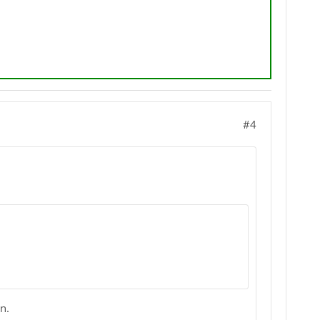
#4
n.