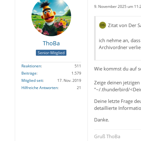
9. November 2025 um 11:
Zitat von Der
ich nehme an, dass
ThoBa
Archivordner verli
Senior-Mitglied
Reaktionen
511
Wie kommst du auf sol
Beiträge
1.579
Mitglied seit
17. Nov. 2019
Zeige deinen jetzigen 
Hilfreiche Antworten
21
"~/.thunderbird/<Dein
Deine letzte Frage de
detaillierte Informa
Danke.
Gruß ThoBa