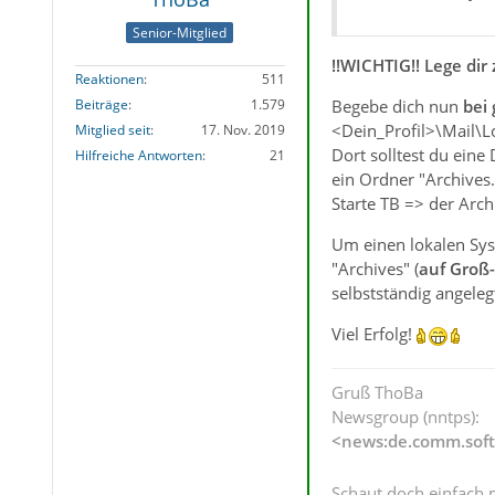
Senior-Mitglied
!!WICHTIG!! Lege di
Reaktionen
511
Beiträge
1.579
Begebe dich nun
bei
<Dein_Profil>\Mail\Lo
Mitglied seit
17. Nov. 2019
Dort solltest du eine
Hilfreiche Antworten
21
ein Ordner "Archives.
Starte TB => der Arch
Um einen lokalen Sys
"Archives" (
auf Groß-
selbstständig angeleg
Viel Erfolg!
Gruß ThoBa
Newsgroup (nntps):
<news:de.comm.soft
Schaut doch einfach 