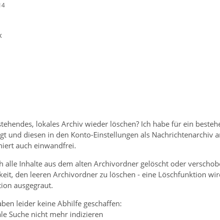
14
x
tehendes, lokales Archiv wieder löschen? Ich habe für ein beste
gt und diesen in den Konto-Einstellungen als Nachrichtenarchiv 
iert auch einwandfrei.
 alle Inhalte aus dem alten Archivordner gelöscht oder verschoben,
eit, den leeren Archivordner zu löschen - eine Löschfunktion wi
tion ausgegraut.
ben leider keine Abhilfe geschaffen:
ale Suche nicht mehr indizieren