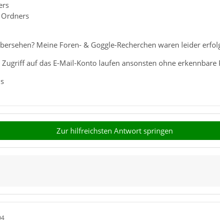
ers
 Ordners
übersehen? Meine Foren- & Goggle-Recherchen waren leider erfolg
 Zugriff auf das E-Mail-Konto laufen ansonsten ohne erkennbare
us
Zur hilfreichsten Antwort springen
04