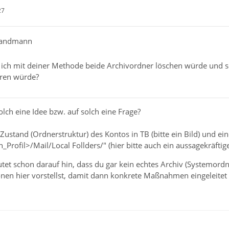
27
 Sandmann
 ich mit deiner Methode beide Archivordner löschen würde und s
eren würde?
ch eine Idee bzw. auf solch eine Frage?
Zustand (Ordnerstruktur) des Kontos in TB (bitte ein Bild) und ein
_Profil>/Mail/Local Follders/" (hier bitte auch ein aussagekräftig
utet schon darauf hin, dass du gar kein echtes Archiv (Systemord
tionen hier vorstellst, damit dann konkrete Maßnahmen eingeleit