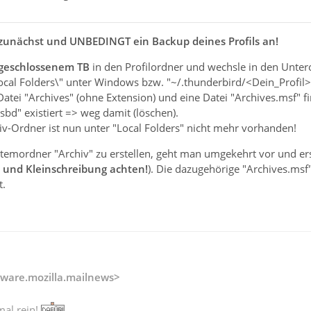
r zunächst und UNBEDINGT ein Backup deines Profils an!
 geschlossenem TB
in den Profilordner und wechsle in den Unt
cal Folders\" unter Windows bzw. "~/.thunderbird/<Dein_Profil>/
 Datei "Archives" (ohne Extension) und eine Datei "Archives.msf" f
sbd" existiert => weg damit (löschen).
iv-Ordner ist nun unter "Local Folders" nicht mehr vorhanden!
temordner "Archiv" zu erstellen, geht man umgekehrt vor und erst
 und Kleinschreibung achten!
). Die dazugehörige "Archives.msf
t.
ware.mozilla.mailnews>
mal rein!