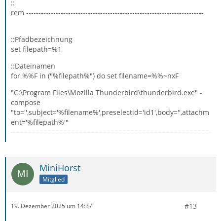
::
rem ------------------------------------------------------------------------
::Pfadbezeichnung
set filepath=%1
::Dateinamen
for %%F in ("%filepath%") do set filename=%%~nxF
"C:\Program Files\Mozilla Thunderbird\thunderbird.exe" -
compose
"to='',subject='%filename%',preselectid='id1',body='',attachm
ent='%filepath%'"
MiniHorst
Mitglied
#13
19. Dezember 2025 um 14:37