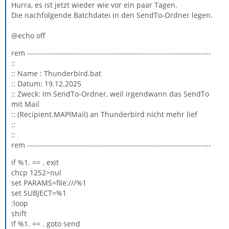
Hurra, es ist jetzt wieder wie vor ein paar Tagen.
Die nachfolgende Batchdatei in den SendTo-Ordner legen.
@echo off
rem ------------------------------------------------------------------------
::
:: Name : Thunderbird.bat
:: Datum: 19.12.2025
:: Zweck: Im SendTo-Ordner, weil irgendwann das SendTo
mit Mail
:: (Recipient.MAPIMail) an Thunderbird nicht mehr lief
::
::
rem ------------------------------------------------------------------------
if %1. == . exit
chcp 1252>nul
set PARAMS=file:///%1
set SUBJECT=%1
:loop
shift
if %1. == . goto send