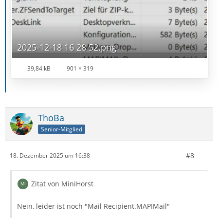
2025-12-18 16 28 52.png
39,84 kB
901 × 319
ThoBa
Senior-Mitglied
#8
18. Dezember 2025 um 16:38
Zitat von MiniHorst
Nein, leider ist noch "Mail Recipient.MAPIMail"