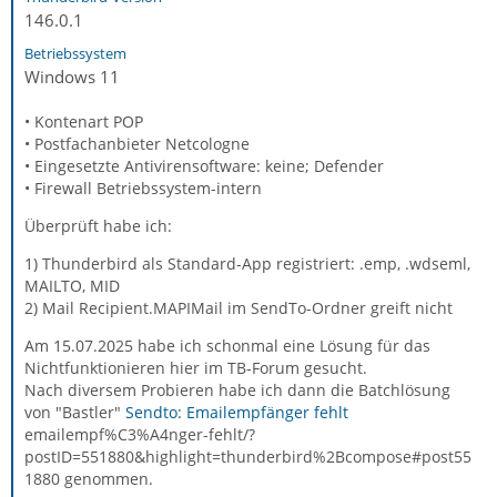
146.0.1
Betriebssystem
Windows 11
• Kontenart POP
• Postfachanbieter Netcologne
• Eingesetzte Antivirensoftware: keine; Defender
• Firewall Betriebssystem-intern
Überprüft habe ich:
1) Thunderbird als Standard-App registriert: .emp, .wdseml,
MAILTO, MID
2) Mail Recipient.MAPIMail im SendTo-Ordner greift nicht
Am 15.07.2025 habe ich schonmal eine Lösung für das
Nichtfunktionieren hier im TB-Forum gesucht.
Nach diversem Probieren habe ich dann die Batchlösung
von "Bastler"
Sendto: Emailempfänger fehlt
emailempf%C3%A4nger-fehlt/?
postID=551880&highlight=thunderbird%2Bcompose#post55
1880 genommen.