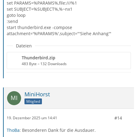
set PARAMS=%PARAMS%,file:///%1
set SUBJECT=%SUBJECT%,%~nx1
goto loop
:send
start thunderbird.exe -compose
attachment='%PARAMS%',subject="'Siehe Anhang'"
Dateien
Thunderbird.zip
483 Byte – 132 Downloads
MiniHorst
Mitglied
#14
19. Dezember 2025 um 14:41
ThoBa
: Besonderen Dank für die Ausdauer.