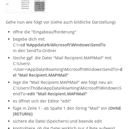
Gehe nun wie folgt vor (siehe auch bildliche Darstellung)
öffne die "Eingabeaufforderung"
begebe dich mit:
C:\>
cd %Appdata%\Microsoft\Windows\SendTo
in den SendTo-Ordner
lösche ggf. die Datei "Mail Recipient.MAPIMail" mit:
C:\Users\
<User>\AppData\Roaming\Microsoft\Windows\SendTo>
d
el "Mail Recipient.MAPIMail"
lege die "Mail Recipient.MAPIMail" wie folgt neu an:
C:\Users\ThoBa\AppData\Roaming\Microsoft\Windows\S
endTo>
edit "Mail Recipient.MAPIMail"
es öffnet sich der Editor "edit"
füge in Zeile 1 - ab Spalte 1 den String "Mail" ein (
OHNE
[RETURN]
)
sichere die Datei (Speichern) und beende edit
kontrolliere, ob die Datei wirklich nur 4 Byte aufweist