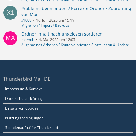
Probleme beim Import / Korrekte Ordner / Zuordnung
von Mails
x1008
16. Juni 2025 um 15:19
Migration / Import / Backups
Ordner Inhalt nach ungelesen sortieren
marvob
4. Mai 2025 um 12:05
Allgemeines Arbeiten / Konten einrichten / Installation & Update
Thunderbird Mail DE
Impressum & Kontakt
Datenschutzerklärung
Einsatz von Cookies
Nutzungsbedingungen
Spendenaufruf für Thunderbird