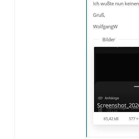
Ich wußte nun keinen
Gruß,
WolfgangW
Bilder
65,42 kB
577 ×