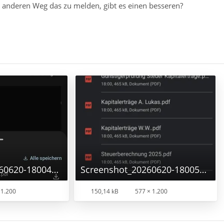
 anderen Weg das zu melden, gibt es einen besseren?
Screenshot_20260620-180041_Thunderbird_bearbeitet.jpg
Screenshot_20260620-180057_Dateien.png
 1.200
150,14 kB
577 × 1.200