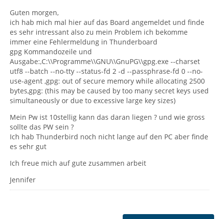
Guten morgen,
ich hab mich mal hier auf das Board angemeldet und finde
es sehr intressant also zu mein Problem ich bekomme
immer eine Fehlermeldung in Thunderboard
gpg Kommandozeile und
Ausgabe:,C:\\Programme\\GNU\\GnuPG\\gpg.exe --charset
utf8 --batch --no-tty --status-fd 2 -d --passphrase-fd 0 --no-
use-agent ,gpg: out of secure memory while allocating 2500
bytes,gpg: (this may be caused by too many secret keys used
simultaneously or due to excessive large key sizes)
Mein Pw ist 10stellig kann das daran liegen ? und wie gross
sollte das PW sein ?
Ich hab Thunderbird noch nicht lange auf den PC aber finde
es sehr gut
Ich freue mich auf gute zusammen arbeit
Jennifer