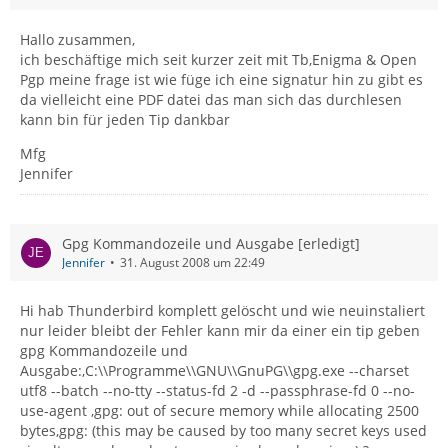
Hallo zusammen,
ich beschäftige mich seit kurzer zeit mit Tb,Enigma & Open
Pgp meine frage ist wie füge ich eine signatur hin zu gibt es
da vielleicht eine PDF datei das man sich das durchlesen
kann bin für jeden Tip dankbar
Mfg
Jennifer
Gpg Kommandozeile und Ausgabe [erledigt]
Jennifer
31. August 2008 um 22:49
Hi hab Thunderbird komplett gelöscht und wie neuinstaliert
nur leider bleibt der Fehler kann mir da einer ein tip geben
gpg Kommandozeile und
Ausgabe:,C:\\Programme\\GNU\\GnuPG\\gpg.exe --charset
utf8 --batch --no-tty --status-fd 2 -d --passphrase-fd 0 --no-
use-agent ,gpg: out of secure memory while allocating 2500
bytes,gpg: (this may be caused by too many secret keys used