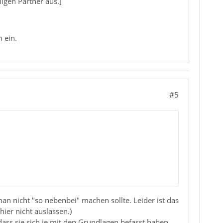
igen Partner aus.]
 ein.
#5
man nicht "so nebenbei" machen sollte. Leider ist das
er nicht auslassen.)
ass sie sich je mit den Grundlagen befasst haben.