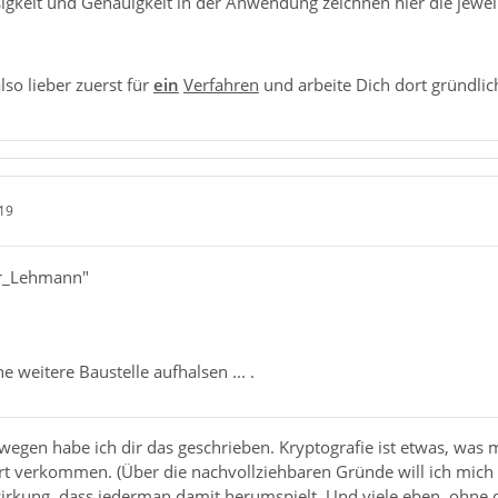
igkeit und Genauigkeit in der Anwendung zeichnen hier die jeweil
lso lieber zuerst für
ein
Verfahren
und arbeite Dich dort gründlich
19
er_Lehmann"
ne weitere Baustelle aufhalsen ... .
swegen habe ich dir das geschrieben. Kryptografie ist etwas, was 
 verkommen. (Über die nachvollziehbaren Gründe will ich mich hi
irkung, dass jederman damit herumspielt. Und viele eben, ohne d