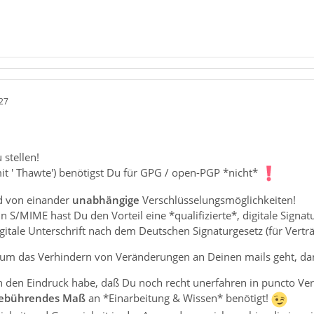
27
 stellen!
it ' Thawte') benötigst Du für GPG / open-PGP *nicht*
d von einander
unabhängige
Verschlüsselungsmöglichkeiten!
in S/MIME hast Du den Vorteil eine *qualifizierte*, digitale Signat
igitale Unterschrift nach dem Deutschen Signaturgesetz (für Verträ
 um das Verhindern von Veränderungen an Deinen mails geht, dan
ch den Eindruck habe, daß Du noch recht unerfahren in puncto Ver
ebührendes Maß
an *Einarbeitung & Wissen* benötigt!