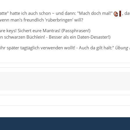
latte" hatte ich auch schon ~ und dann: "Mach doch mal!"
, da
wenn man's freundlich 'rüberbringen' will?
ure keys! Sichert eure Mantras! (Passphrasen!)
n schwarzen Büchlein! - Besser als ein Daten-Desaster!)
 später tagtäglich verwenden wollt! - Auch da gilt halt:"
Übung m