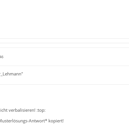
46
er_Lehmann"
cht verbalisieren! :top:
Musterlösungs-Antwort* kopiert!