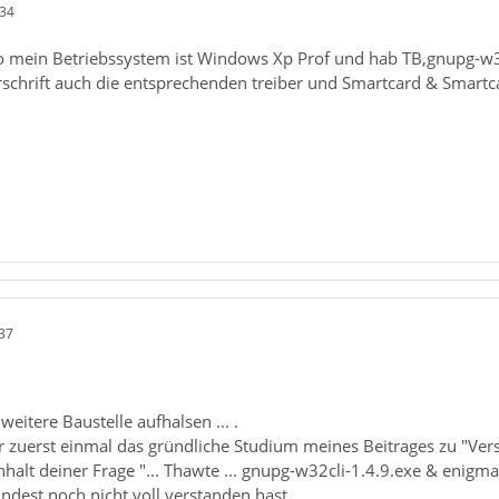
:34
 mein Betriebssystem ist Windows Xp Prof und hab TB,gnupg-w32c
terschrift auch die entsprechenden treiber und Smartcard & Smar
37
 weitere Baustelle aufhalsen ... .
 zuerst einmal das gründliche Studium meines Beitrages zu "Versc
halt deiner Frage "... Thawte ... gnupg-w32cli-1.4.9.exe & enigmai
ndest noch nicht voll verstanden hast.