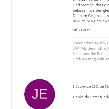
Und anstelle, dass di
befassen, werden gleic
Denn im Gegensatz zu
bzw. deinen Dateien 
MfG Peter
Thunderbird 45.8.x, 
S/MIME, denn
ich
wil
Nebenbei: die Benut
Und:
Ich mag kein
T
3. September 2008 um 06
Danke dir Peter für d