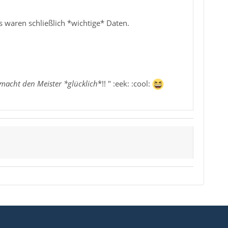
s waren schließlich *wichtige* Daten.
acht den Meister *glücklich
*!! " :eek: :cool: