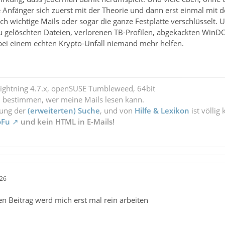
e Anfänger sich zuerst mit der Theorie und dann erst einmal mit 
h wichtige Mails oder sogar die ganze Festplatte verschlüsselt. Un
 gelöschten Dateien, verlorenen TB-Profilen, abgekackten WinD
bei einem echten Krypto-Unfall niemand mehr helfen.
Lightning 4.7.x, openSUSE Tumbleweed, 64bit
l bestimmen, wer meine Mails lesen kann.
zung der
(erweiterten) Suche
, und von
Hilfe & Lexikon
ist völlig
oFu
und kein HTML in E-Mails!
:26
en Beitrag werd mich erst mal rein arbeiten