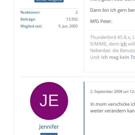
Dann bin ich gern ber
Reaktionen
2
Beiträge
13.502
MfG Peter.
Mitglied seit
5. Jun. 2005
Thunderbird 45.8.x, 
S/MIME, denn
ich
wil
Nebenbei: die Benut
Und:
Ich mag kein
T
2. September 2008 um 12
In mom verschicke ich
weiter verändern kan
Jennifer